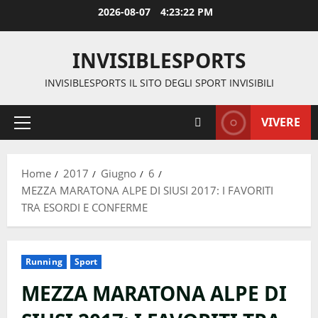
Vai
2026-08-07
4:23:22 PM
al
contenuto
INVISIBLESPORTS
INVISIBLESPORTS IL SITO DEGLI SPORT INVISIBILI
VIVERE
Menu
principale
Home
2017
Giugno
6
MEZZA MARATONA ALPE DI SIUSI 2017: I FAVORITI
TRA ESORDI E CONFERME
Running
Sport
MEZZA MARATONA ALPE DI