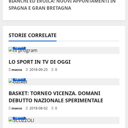
i
BIANCHI ED EROICA: NUOVI APPUNTAMENTI IN
SPAGNA E GRAN BRETAGNA
g
a
STORIE CORRELATE
z
i
Sport
o
LO SPORT IN TV DI OGGI
marco
2018-09-25
0
n
Sport
e
BASKET: TORNEO VICENZA. DOMANI
a
DEBUTTO NAZIONALE SPERIMENTALE
r
marco
2018-08-02
0
Sport
t