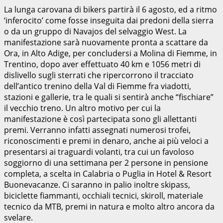
La lunga carovana di bikers partirà il 6 agosto, ed a ritmo
‘inferocito’ come fosse inseguita dai predoni della sierra
o da un gruppo di Navajos del selvaggio West. La
manifestazione sarà nuovamente pronta a scattare da
Ora, in Alto Adige, per concludersi a Molina di Fiemme, in
Trentino, dopo aver effettuato 40 km e 1056 metri di
dislivello sugli sterrati che ripercorrono il tracciato
dell’antico trenino della Val di Fiemme fra viadotti,
stazioni e gallerie, tra le quali si sentirà anche “fischiare”
il vecchio treno. Un altro motivo per cui la
manifestazione è così partecipata sono gli allettanti
premi. Verranno infatti assegnati numerosi trofei,
riconoscimenti e premi in denaro, anche ai più veloci a
presentarsi ai traguardi volanti, tra cui un favoloso
soggiorno di una settimana per 2 persone in pensione
completa, a scelta in Calabria o Puglia in Hotel & Resort
Buonevacanze. Ci saranno in palio inoltre skipass,
biciclette fiammanti, occhiali tecnici, skiroll, materiale
tecnico da MTB, premi in natura e molto altro ancora da
svelare.