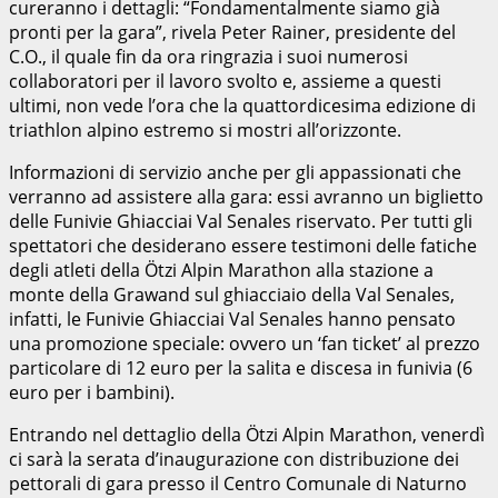
cureranno i dettagli: “Fondamentalmente siamo già
pronti per la gara”, rivela Peter Rainer, presidente del
C.O., il quale fin da ora ringrazia i suoi numerosi
collaboratori per il lavoro svolto e, assieme a questi
ultimi, non vede l’ora che la quattordicesima edizione di
triathlon alpino estremo si mostri all’orizzonte.
Informazioni di servizio anche per gli appassionati che
verranno ad assistere alla gara: essi avranno un biglietto
delle Funivie Ghiacciai Val Senales riservato. Per tutti gli
spettatori che desiderano essere testimoni delle fatiche
degli atleti della Ötzi Alpin Marathon alla stazione a
monte della Grawand sul ghiacciaio della Val Senales,
infatti, le Funivie Ghiacciai Val Senales hanno pensato
una promozione speciale: ovvero un ‘fan ticket’ al prezzo
particolare di 12 euro per la salita e discesa in funivia (6
euro per i bambini).
Entrando nel dettaglio della Ötzi Alpin Marathon, venerdì
ci sarà la serata d’inaugurazione con distribuzione dei
pettorali di gara presso il Centro Comunale di Naturno