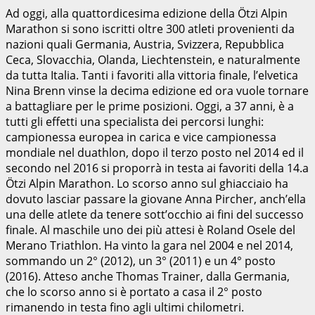
Ad oggi, alla quattordicesima edizione della Ötzi Alpin
Marathon si sono iscritti oltre 300 atleti provenienti da
nazioni quali Germania, Austria, Svizzera, Repubblica
Ceca, Slovacchia, Olanda, Liechtenstein, e naturalmente
da tutta Italia. Tanti i favoriti alla vittoria finale, l’elvetica
Nina Brenn vinse la decima edizione ed ora vuole tornare
a battagliare per le prime posizioni. Oggi, a 37 anni, è a
tutti gli effetti una specialista dei percorsi lunghi:
campionessa europea in carica e vice campionessa
mondiale nel duathlon, dopo il terzo posto nel 2014 ed il
secondo nel 2016 si proporrà in testa ai favoriti della 14.a
Ötzi Alpin Marathon. Lo scorso anno sul ghiacciaio ha
dovuto lasciar passare la giovane Anna Pircher, anch’ella
una delle atlete da tenere sott’occhio ai fini del successo
finale. Al maschile uno dei più attesi è Roland Osele del
Merano Triathlon. Ha vinto la gara nel 2004 e nel 2014,
sommando un 2° (2012), un 3° (2011) e un 4° posto
(2016). Atteso anche Thomas Trainer, dalla Germania,
che lo scorso anno si è portato a casa il 2° posto
rimanendo in testa fino agli ultimi chilometri.