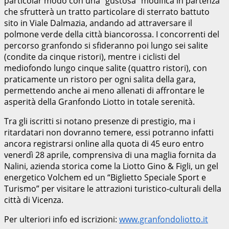
particolar modo con una “gustosa” modifica in partenza
che sfrutterà un tratto particolare di sterrato battuto
sito in Viale Dalmazia, andando ad attraversare il
polmone verde della città biancorossa. I concorrenti del
percorso granfondo si sfideranno poi lungo sei salite
(condite da cinque ristori), mentre i ciclisti del
mediofondo lungo cinque salite (quattro ristori), con
praticamente un ristoro per ogni salita della gara,
permettendo anche ai meno allenati di affrontare le
asperità della Granfondo Liotto in totale serenità.
Tra gli iscritti si notano presenze di prestigio, ma i
ritardatari non dovranno temere, essi potranno infatti
ancora registrarsi online alla quota di 45 euro entro
venerdì 28 aprile, comprensiva di una maglia fornita da
Nalini, azienda storica come la Liotto Gino & Figli, un gel
energetico Volchem ed un “Biglietto Speciale Sport e
Turismo” per visitare le attrazioni turistico-culturali della
città di Vicenza.
Per ulteriori info ed iscrizioni:
www.granfondoliotto.it