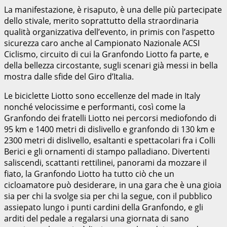
La manifestazione, è risaputo, è una delle più partecipate
dello stivale, merito soprattutto della straordinaria
qualità organizzativa dell’evento, in primis con l’aspetto
sicurezza caro anche al Campionato Nazionale ACSI
Ciclismo, circuito di cui la Granfondo Liotto fa parte, e
della bellezza circostante, sugli scenari già messi in bella
mostra dalle sfide del Giro d’Italia.
Le biciclette Liotto sono eccellenze del made in Italy
nonché velocissime e performanti, così come la
Granfondo dei fratelli Liotto nei percorsi mediofondo di
95 km e 1400 metri di dislivello e granfondo di 130 km e
2300 metri di dislivello, esaltanti e spettacolari fra i Colli
Berici e gli ornamenti di stampo palladiano. Divertenti
saliscendi, scattanti rettilinei, panorami da mozzare il
fiato, la Granfondo Liotto ha tutto ciò che un
cicloamatore può desiderare, in una gara che è una gioia
sia per chi la svolge sia per chi la segue, con il pubblico
assiepato lungo i punti cardini della Granfondo, e gli
arditi del pedale a regalarsi una giornata di sano