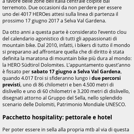
a favore delle zone dell’Italia centrale colpite dal
terremoto. Due occasioni da non perdere per essere
uno dei 4017 HEROes attesi sulla linea di partenza il
prossimo 17 giugno 2017 a Selva Val Gardena.
Da otto anni a questa parte è considerato l’evento clou
del calendario agonistico di tutti gli appassionati di
mountain bike. Dal 2010, infatti, i bikers di tutto il mondo
si preparano ad affrontare quella che di diritto è stata
definita la maratona di mountain bike più dura al mondo:
la HERO Südtirol Dolomites. L’appuntamento quest’anno
è fissato per
sabato 17 giugno a Selva Val Gardena
,
quando 4.017 Eroi si sfideranno lungo i
due percorsi
previsti
, uno di 86 chilometri e ben 4.500 metri di
dislivello e uno di 60 chilometri e 3.200 metri di dislivello,
disegnati attorno al Gruppo del Sella, nello splendido
scenario delle Dolomiti, Patrimonio Mondiale UNESCO.
Pacchetto hospitality: pettorale e hotel
Per poter essere in sella alla propria mtb al via di questa