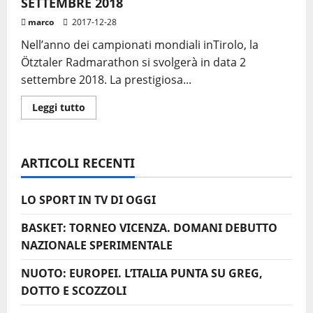
SETTEMBRE 2018
marco
2017-12-28
Nell’anno dei campionati mondiali inTirolo, la
Ötztaler Radmarathon si svolgerà in data 2
settembre 2018. La prestigiosa...
Leggi
Leggi tutto
di
più
su
ÖTZTALER
RADMARATHON
ARTICOLI RECENTI
FISSATA
PER
IL
2
LO SPORT IN TV DI OGGI
SETTEMBRE
2018
BASKET: TORNEO VICENZA. DOMANI DEBUTTO
NAZIONALE SPERIMENTALE
NUOTO: EUROPEI. L’ITALIA PUNTA SU GREG,
DOTTO E SCOZZOLI