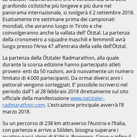
granfondo ciclistiche più longeve e più dure nel
panorama internazionale, si svolgerà il 2 settembre 2018.
Esattamente tre settimane prima dei campionati
mondiali, che avranno luogo in Tirolo e che
coinvolgeranno anche la vallata dell’ Ötztal. La partenza
della cronometro a squadre maschili e femminili avrà
luogo presso l’Area 47 all’entrata della valle dell’Ötztal.
La partenza della Ötztaler Radmarathon, alla quale
durante la scorsa edizione hanno partecipato atleti
proveni- enti da 50 nazioni, avrà nuovamente un numero
limitato di 4.000 partecipanti. Da ormai diversi anni i
pettorali vengono sorteggiati. E’ possibile iscriversi nel
periodo dall’1 al 28 febbraio 2018 direttamente sul sito
ufficiale della manifestazione
www.oetztaler-
radmarathon.com
. L’estrazione principale avverrà l’8
marzo 2018.
Su un percorso di 238 km attraverso l’Austria e l’Italia,
con partenza e arrivo a Sölden, bisogna superare i
quattro passi alpini di Kühtai, Brennero, Giovo e infine il