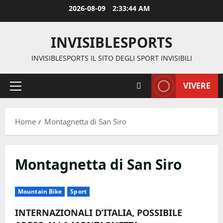
Vai
2026-08-09
2:33:44 AM
al
contenuto
INVISIBLESPORTS
INVISIBLESPORTS IL SITO DEGLI SPORT INVISIBILI
VIVERE
Menu
principale
Home
Montagnetta di San Siro
Montagnetta di San Siro
Mountain Bike
Sport
INTERNAZIONALI D’ITALIA, POSSIBILE