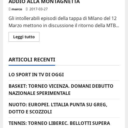
ADDIO ALLA MONTAGNETTA
marco
2017-03-27
Gli intollerabili episodi della tappa di Milano del 12
Marzo mettono in discussione il ritorno della MTB...
Leggi
Leggi tutto
di
più
su
INTERNAZIONALI
D’ITALIA,
ARTICOLI RECENTI
POSSIBILE
ADDIO
ALLA
MONTAGNETTA
LO SPORT IN TV DI OGGI
BASKET: TORNEO VICENZA. DOMANI DEBUTTO
NAZIONALE SPERIMENTALE
NUOTO: EUROPEI. L’ITALIA PUNTA SU GREG,
DOTTO E SCOZZOLI
TENNIS: TORNEO LIBEREC. BELLOTTI SUPERA