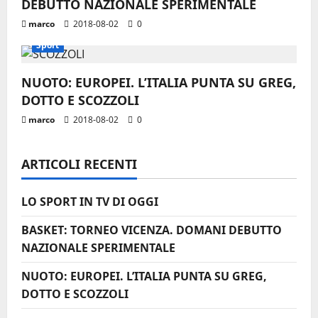
DEBUTTO NAZIONALE SPERIMENTALE
r
marco
2018-08-02
0
Sport
t
i
NUOTO: EUROPEI. L’ITALIA PUNTA SU GREG,
DOTTO E SCOZZOLI
c
marco
2018-08-02
0
o
ARTICOLI RECENTI
l
o
LO SPORT IN TV DI OGGI
BASKET: TORNEO VICENZA. DOMANI DEBUTTO
NAZIONALE SPERIMENTALE
NUOTO: EUROPEI. L’ITALIA PUNTA SU GREG,
DOTTO E SCOZZOLI