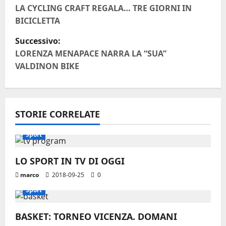
a
LA CYCLING CRAFT REGALA… TRE GIORNI IN
BICICLETTA
v
Successivo:
i
LORENZA MENAPACE NARRA LA “SUA”
VALDINON BIKE
g
a
STORIE CORRELATE
z
i
Sport
o
LO SPORT IN TV DI OGGI
marco
2018-09-25
0
n
Sport
e
BASKET: TORNEO VICENZA. DOMANI
a