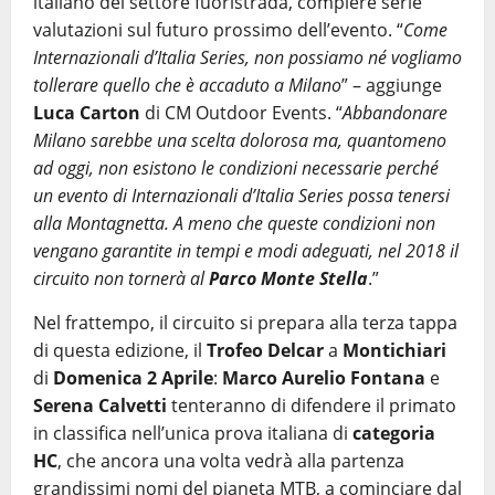
italiano del settore fuoristrada, compiere serie
valutazioni sul futuro prossimo dell’evento. “
Come
Internazionali d’Italia Series, non possiamo né vogliamo
tollerare quello che è accaduto a Milano
” – aggiunge
Luca Carton
di CM Outdoor Events. “
Abbandonare
Milano sarebbe una scelta dolorosa ma, quantomeno
ad oggi, non esistono le condizioni necessarie perché
un evento di Internazionali d’Italia Series possa tenersi
alla Montagnetta. A meno che queste condizioni non
vengano garantite in tempi e modi adeguati, nel 2018 il
circuito non tornerà al
Parco Monte Stella
.”
Nel frattempo, il circuito si prepara alla terza tappa
di questa edizione, il
Trofeo Delcar
a
Montichiari
di
Domenica 2 Aprile
:
Marco Aurelio Fontana
e
Serena Calvetti
tenteranno di difendere il primato
in classifica nell’unica prova italiana di
categoria
HC
, che ancora una volta vedrà alla partenza
grandissimi nomi del pianeta MTB, a cominciare dal