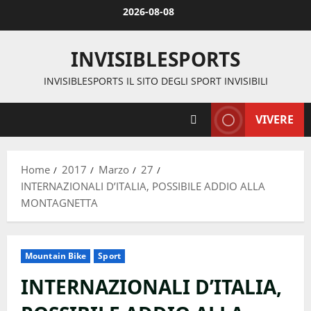
Vai
2026-08-08
al
contenuto
INVISIBLESPORTS
INVISIBLESPORTS IL SITO DEGLI SPORT INVISIBILI
VIVERE
Home
2017
Marzo
27
INTERNAZIONALI D’ITALIA, POSSIBILE ADDIO ALLA
MONTAGNETTA
Mountain Bike
Sport
INTERNAZIONALI D’ITALIA,