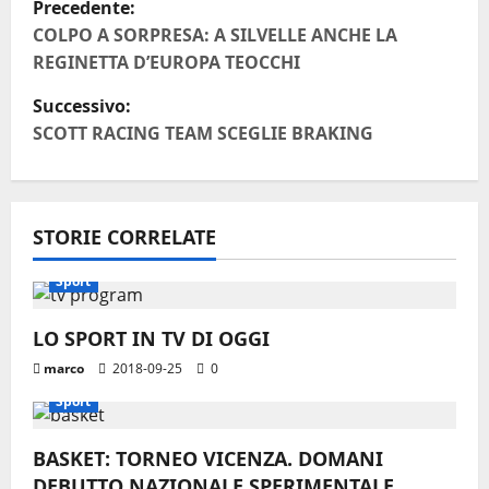
Precedente:
a
COLPO A SORPRESA: A SILVELLE ANCHE LA
REGINETTA D’EUROPA TEOCCHI
v
Successivo:
i
SCOTT RACING TEAM SCEGLIE BRAKING
g
a
STORIE CORRELATE
z
Sport
i
LO SPORT IN TV DI OGGI
o
marco
2018-09-25
0
n
Sport
e
BASKET: TORNEO VICENZA. DOMANI
DEBUTTO NAZIONALE SPERIMENTALE