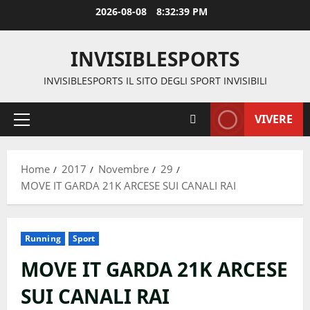
Vai
2026-08-08
8:32:39 PM
al
contenuto
INVISIBLESPORTS
INVISIBLESPORTS IL SITO DEGLI SPORT INVISIBILI
VIVERE
Menu
principale
Home
2017
Novembre
29
MOVE IT GARDA 21K ARCESE SUI CANALI RAI
Running
Sport
MOVE IT GARDA 21K ARCESE
SUI CANALI RAI