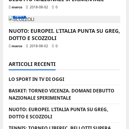
a
marco
2018-08-02
0
r
Sport
t
NUOTO: EUROPEI. L’ITALIA PUNTA SU GREG,
i
DOTTO E SCOZZOLI
marco
2018-08-02
0
c
o
ARTICOLI RECENTI
l
LO SPORT IN TV DI OGGI
o
BASKET: TORNEO VICENZA. DOMANI DEBUTTO
NAZIONALE SPERIMENTALE
NUOTO: EUROPEI. L’ITALIA PUNTA SU GREG,
DOTTO E SCOZZOLI
TENNIS: TORNEO LIBEREC. BELLOTTI SUPERA