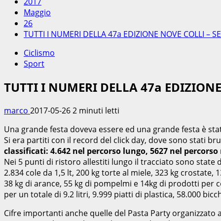
2017
Maggio
26
TUTTI I NUMERI DELLA 47a EDIZIONE NOVE COLLI – SE
Ciclismo
Sport
TUTTI I NUMERI DELLA 47a EDIZIONE
marco
2017-05-26
2 minuti letti
Una grande festa doveva essere ed una grande festa è st
Si era partiti con il record del click day, dove sono stati br
classificati: 4.642 nel percorso lungo, 5627 nel percors
Nei 5 punti di ristoro allestiti lungo il tracciato sono state 
2.834 cole da 1,5 lt, 200 kg torte al miele, 323 kg crostate,
38 kg di arance, 55 kg di pompelmi e 14kg di prodotti per cel
per un totale di 9.2 litri, 9.999 piatti di plastica, 58.000 bicch
Cifre importanti anche quelle del Pasta Party organizzato a