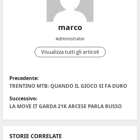
marco
Administrator
Visualizza tutti gli articoli
N
Precedente:
a
TRENTINO MTB: QUANDO IL GIOCO SI FA DURO
Successivo:
v
LA MOVE IT GARDA 21K ARCESE PARLA RUSSO
i
g
STORIE CORRELATE