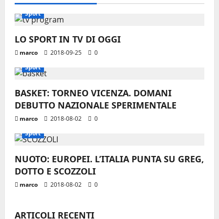
a
Sport
z
i
LO SPORT IN TV DI OGGI
marco
2018-09-25
0
o
Sport
n
BASKET: TORNEO VICENZA. DOMANI
e
DEBUTTO NAZIONALE SPERIMENTALE
marco
2018-08-02
0
a
Sport
r
NUOTO: EUROPEI. L’ITALIA PUNTA SU GREG,
t
DOTTO E SCOZZOLI
i
marco
2018-08-02
0
c
ARTICOLI RECENTI