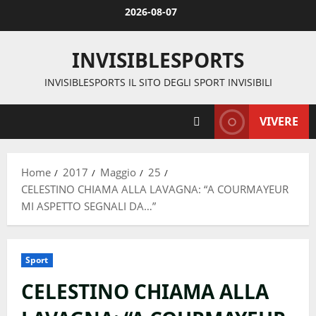
Vai
2026-08-07
al
contenuto
INVISIBLESPORTS
INVISIBLESPORTS IL SITO DEGLI SPORT INVISIBILI
VIVERE
Home
2017
Maggio
25
CELESTINO CHIAMA ALLA LAVAGNA: “A COURMAYEUR
MI ASPETTO SEGNALI DA…”
Sport
CELESTINO CHIAMA ALLA