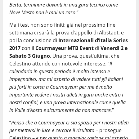
Berta: terminare davanti in una gara tecnica come
Nove Mesto non è mai un caso
.”
Ma i test non sono finiti: già nel prossimo fine
settimana ci sarà la prova d’appello di Albstadt, e
poi la conclusione di
Internazionali d’Italia Series
2017
con il
Courmayeur MTB Event
di
Venerdì 2 e
Sabato 3 Giugno
. Una prova, quest’ultima, che
Celestino attende con notevole interesse: “
Il
calendario in questo periodo è molto intenso e
impegnativo, ma mi aspetto di vedere tutti gli italiani
più forti in corsa a Courmayeur: per me è molto
importante vedere i nostri atleti in gara anche entro i
nostri confini, e una prova internazionale come quella
in Valle d’Aosta è sicuramente da non mancare.
”
“
Penso che a Courmayeur ci sia spazio per i nostri atleti
per mettersi in luce e cercare il risultato
– prosegue
Celestino –
e per questo a maggior ragione mi aspetto