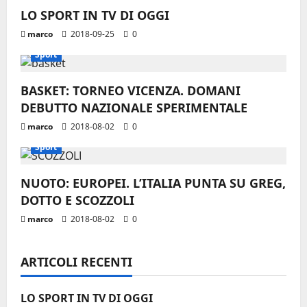
i
LO SPORT IN TV DI OGGI
o
marco
2018-09-25
0
n
Sport
e
BASKET: TORNEO VICENZA. DOMANI
DEBUTTO NAZIONALE SPERIMENTALE
a
marco
2018-08-02
0
r
Sport
t
NUOTO: EUROPEI. L’ITALIA PUNTA SU GREG,
i
DOTTO E SCOZZOLI
marco
2018-08-02
0
c
o
ARTICOLI RECENTI
l
LO SPORT IN TV DI OGGI