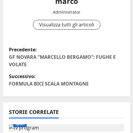
marco
Administrator
Visualizza tutti gli articoli
N
Precedente:
a
GF NOVARA “MARCELLO BERGAMO”: FUGHE E
VOLATE
v
Successivo:
i
FORMULA BICI SCALA MONTAGNE
g
a
STORIE CORRELATE
z
Sport