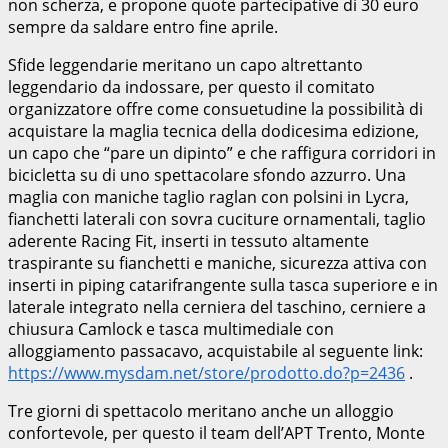
non scherza, e propone quote partecipative di 30 euro
sempre da saldare entro fine aprile.
Sfide leggendarie meritano un capo altrettanto
leggendario da indossare, per questo il comitato
organizzatore offre come consuetudine la possibilità di
acquistare la maglia tecnica della dodicesima edizione,
un capo che “pare un dipinto” e che raffigura corridori in
bicicletta su di uno spettacolare sfondo azzurro. Una
maglia con maniche taglio raglan con polsini in Lycra,
fianchetti laterali con sovra cuciture ornamentali, taglio
aderente Racing Fit, inserti in tessuto altamente
traspirante su fianchetti e maniche, sicurezza attiva con
inserti in piping catarifrangente sulla tasca superiore e in
laterale integrato nella cerniera del taschino, cerniere a
chiusura Camlock e tasca multimediale con
alloggiamento passacavo, acquistabile al seguente link:
https://www.mysdam.net/store/prodotto.do?p=2436
.
Tre giorni di spettacolo meritano anche un alloggio
confortevole, per questo il team dell’APT Trento, Monte