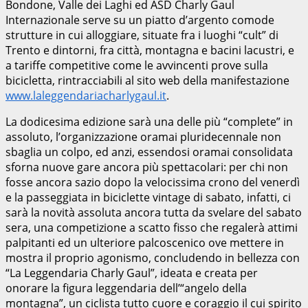
Bondone, Valle dei Laghi ed ASD Charly Gaul
Internazionale serve su un piatto d’argento comode
strutture in cui alloggiare, situate fra i luoghi “cult” di
Trento e dintorni, fra città, montagna e bacini lacustri, e
a tariffe competitive come le avvincenti prove sulla
bicicletta, rintracciabili al sito web della manifestazione
www.laleggendariacharlygaul.it
.
La dodicesima edizione sarà una delle più “complete” in
assoluto, l’organizzazione oramai pluridecennale non
sbaglia un colpo, ed anzi, essendosi oramai consolidata
sforna nuove gare ancora più spettacolari: per chi non
fosse ancora sazio dopo la velocissima crono del venerdì
e la passeggiata in biciclette vintage di sabato, infatti, ci
sarà la novità assoluta ancora tutta da svelare del sabato
sera, una competizione a scatto fisso che regalerà attimi
palpitanti ed un ulteriore palcoscenico ove mettere in
mostra il proprio agonismo, concludendo in bellezza con
“La Leggendaria Charly Gaul”, ideata e creata per
onorare la figura leggendaria dell’“angelo della
montagna”, un ciclista tutto cuore e coraggio il cui spirito