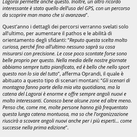
Lagorai permette anche questo. Inoltre, un altro ricordo
interessante è stato quello dell’uso del GPS, con un percorso
da scoprire man mano che si avanzava
”.
Quest’anno i dettagli dei percorsi verranno svelati solo
all’ultimo, per aumentare il pathos e le abilità di
orientamento degli sfidanti: “
Reputo questa scelta molto
curiosa, perché fino all’ultimo nessuno saprà su cosa
misurarsi con precisione. Le cose poco scontate forse sono
belle proprio per questo. Nella media delle nostre giornate
abbiamo sempre tutto pianificato, ed è bello che nello sport
questo non lo sia del tutto
”, afferma Oprandi, il quale è
abituato a questo tipo di scenari montani: “
Gli scenari di
montagna fanno parte della mia vita quotidiana, ma la
catena del Lagorai è enorme e offre sempre angoli nuovi e
molto interessanti. Conosco bene alcune zone ed altre meno.
Penso che, come me, molte persone hanno già frequentato
questa lunga catena montuosa, ma so che l’organizzazione
riuscirà a scovare angoli nuovi anche per i più esperti… come
successe nella prima edizione
”.