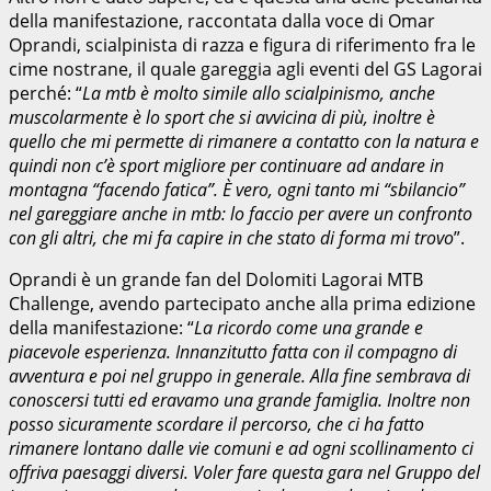
della manifestazione, raccontata dalla voce di Omar
Oprandi, scialpinista di razza e figura di riferimento fra le
cime nostrane, il quale gareggia agli eventi del GS Lagorai
perché: “
La mtb è molto simile allo scialpinismo, anche
muscolarmente è lo sport che si avvicina di più, inoltre è
quello che mi permette di rimanere a contatto con la natura e
quindi non c’è sport migliore per continuare ad andare in
montagna “facendo fatica”. È vero, ogni tanto mi “sbilancio”
nel gareggiare anche in mtb: lo faccio per avere un confronto
con gli altri, che mi fa capire in che stato di forma mi trovo
”.
Oprandi è un grande fan del Dolomiti Lagorai MTB
Challenge, avendo partecipato anche alla prima edizione
della manifestazione: “
La ricordo come una grande e
piacevole esperienza. Innanzitutto fatta con il compagno di
avventura e poi nel gruppo in generale. Alla fine sembrava di
conoscersi tutti ed eravamo una grande famiglia. Inoltre non
posso sicuramente scordare il percorso, che ci ha fatto
rimanere lontano dalle vie comuni e ad ogni scollinamento ci
offriva paesaggi diversi. Voler fare questa gara nel Gruppo del