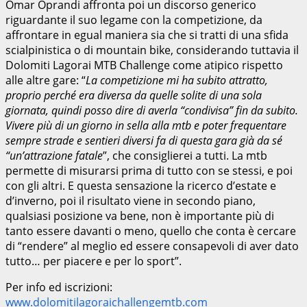
Omar Oprandi affronta poi un discorso generico
riguardante il suo legame con la competizione, da
affrontare in egual maniera sia che si tratti di una sfida
scialpinistica o di mountain bike, considerando tuttavia il
Dolomiti Lagorai MTB Challenge come atipico rispetto
alle altre gare: “
La competizione mi ha subito attratto,
proprio perché era diversa da quelle solite di una sola
giornata, quindi posso dire di averla “condivisa” fin da subito.
Vivere più di un giorno in sella alla mtb e poter frequentare
sempre strade e sentieri diversi fa di questa gara già da sé
“un’attrazione fatale
”, che consiglierei a tutti. La mtb
permette di misurarsi prima di tutto con se stessi, e poi
con gli altri. E questa sensazione la ricerco d’estate e
d’inverno, poi il risultato viene in secondo piano,
qualsiasi posizione va bene, non è importante più di
tanto essere davanti o meno, quello che conta è cercare
di “rendere” al meglio ed essere consapevoli di aver dato
tutto… per piacere e per lo sport”.
Per info ed iscrizioni:
www.dolomitilagoraichallengemtb.com