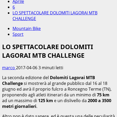
Aprile
6
LO SPETTACOLARE DOLOMITI LAGORAI MTB
CHALLENGE
Mountain Bike
Sport
LO SPETTACOLARE DOLOMITI
LAGORAI MTB CHALLENGE
marco
2017-04-06
3 minuti letti
La seconda edizione del
Dolomiti Lagorai MTB
Challenge
si mostrerà al grande pubblico dal 16 al 18
giugno ed avrà il proprio fulcro a Roncegno Terme (TN),
proponendo agli atleti itinerari da un minimo di
75 km
ad un massimo di
125 km
e un dislivello da
2000 a 3500
metri giornalieri
.
Altro non è dato sapere, ed è questa una delle peculiarità