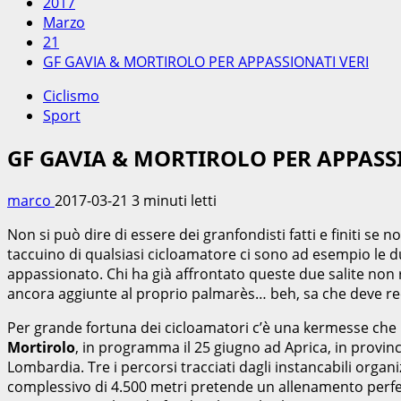
2017
Marzo
21
GF GAVIA & MORTIROLO PER APPASSIONATI VERI
Ciclismo
Sport
GF GAVIA & MORTIROLO PER APPASS
marco
2017-03-21
3 minuti letti
Non si può dire di essere dei granfondisti fatti e finiti se
taccuino di qualsiasi cicloamatore ci sono ad esempio le d
appassionato. Chi ha già affrontato queste due salite non r
ancora aggiunte al proprio palmarès… beh, sa che deve r
Per grande fortuna dei cicloamatori c’è una kermesse che 
Mortirolo
, in programma il 25 giugno ad Aprica, in provinc
Lombardia. Tre i percorsi tracciati dagli instancabili organi
complessivo di 4.500 metri pretende un allenamento perfett