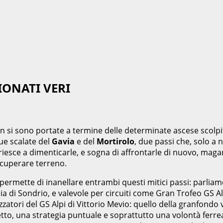
IONATI VERI
 non si sono portate a termine delle determinate ascese scolpi
ue scalate del
Gavia
e del
Mortirolo
, due passi che, solo a 
iesce a dimenticarle, e sogna di affrontarle di nuovo, magar
ecuperare terreno.
permette di inanellare entrambi questi mitici passi: parlia
ia di Sondrio, e valevole per circuiti come Gran Trofeo GS A
zzatori del GS Alpi di Vittorio Mevio: quello della granfondo 
o, una strategia puntuale e soprattutto una volontà ferrea, 