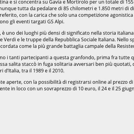
tina e si concentra su Gavia e Mortirolo per un totale di 155 c
omunque tutta da pedalare di 85 chilometri e 1.850 metri di di
preferito, con la carica che solo una competizione agonistic
no gli eventi targati GS Alpi.
a, è uno dei luoghi più densi di significato nella storia italia
Verdi e le truppe della Repubblica Sociale Italiana. Nello s
è ricordata come la più grande battaglia campale della Resisten
no i tanti partecipanti a questa granfondo, prima fra tutte q
a salita staccò in fuga solitaria avversari ben più quotati, 
d’Italia, tra il 1989 e il 2010.
 aperte, con la possibilità di registrarsi online al prezzo di
mente in loco con un sovraprezzo di 10 euro, il 24 e il 25 giugn