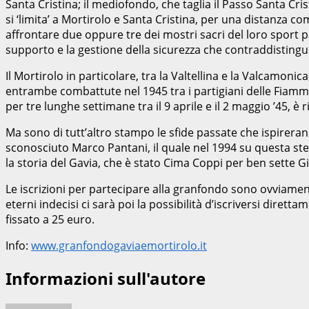
Santa Cristina; il mediofondo, che taglia il Passo Santa Cris
si ‘limita’ a Mortirolo e Santa Cristina, per una distanza c
affrontare due oppure tre dei mostri sacri del loro sport 
supporto e la gestione della sicurezza che contraddistinguo
Il Mortirolo in particolare, tra la Valtellina e la Valcamonic
entrambe combattute nel 1945 tra i partigiani delle Fiamme 
per tre lunghe settimane tra il 9 aprile e il 2 maggio ’45, 
Ma sono di tutt’altro stampo le sfide passate che ispireran
sconosciuto Marco Pantani, il quale nel 1994 su questa stess
la storia del Gavia, che è stato Cima Coppi per ben sette Giri 
Le iscrizioni per partecipare alla granfondo sono ovviamente
eterni indecisi ci sarà poi la possibilità d’iscriversi diretta
fissato a 25 euro.
Info:
www.granfondogaviaemortirolo.it
Informazioni sull'autore