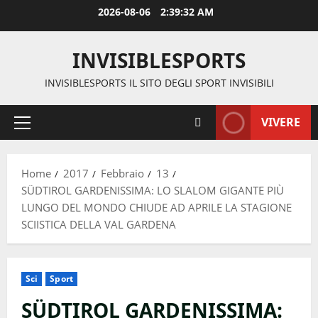
Vai
2026-08-06
2:39:32 AM
al
contenuto
INVISIBLESPORTS
INVISIBLESPORTS IL SITO DEGLI SPORT INVISIBILI
VIVERE
Menu
principale
Home
2017
Febbraio
13
SÜDTIROL GARDENISSIMA: LO SLALOM GIGANTE PIÙ
LUNGO DEL MONDO CHIUDE AD APRILE LA STAGIONE
SCIISTICA DELLA VAL GARDENA
Sci
Sport
SÜDTIROL GARDENISSIMA: