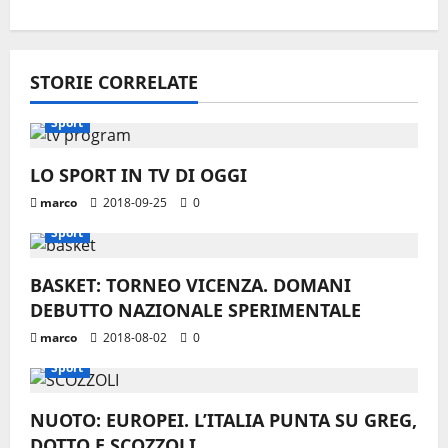
a
z
STORIE CORRELATE
i
Sport
o
LO SPORT IN TV DI OGGI
n
marco
2018-09-25
0
e
Sport
a
BASKET: TORNEO VICENZA. DOMANI
r
DEBUTTO NAZIONALE SPERIMENTALE
marco
2018-08-02
0
t
Sport
i
NUOTO: EUROPEI. L’ITALIA PUNTA SU GREG,
c
DOTTO E SCOZZOLI