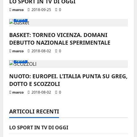
i
LO SPORT IN TV DI OGGI
marco
2018-09-25
0
o
Sport
n
BASKET: TORNEO VICENZA. DOMANI
e
DEBUTTO NAZIONALE SPERIMENTALE
marco
2018-08-02
0
a
Sport
r
NUOTO: EUROPEI. L’ITALIA PUNTA SU GREG,
t
DOTTO E SCOZZOLI
i
marco
2018-08-02
0
c
ARTICOLI RECENTI
o
LO SPORT IN TV DI OGGI
l