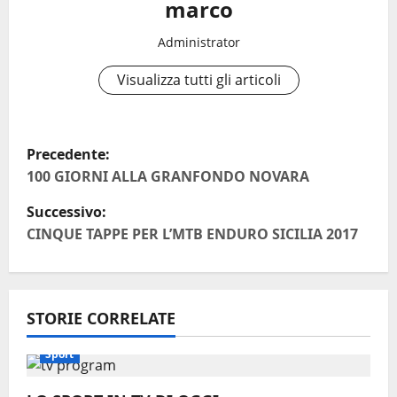
marco
Administrator
Visualizza tutti gli articoli
N
Precedente:
a
100 GIORNI ALLA GRANFONDO NOVARA
Successivo:
v
CINQUE TAPPE PER L’MTB ENDURO SICILIA 2017
i
g
STORIE CORRELATE
a
Sport
z