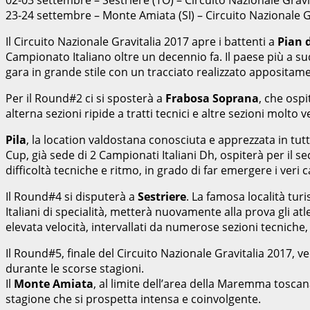
23-24 settembre – Monte Amiata (SI) – Circuito Nazionale G
Il Circuito Nazionale Gravitalia 2017 apre i battenti a
Pian d
Campionato Italiano oltre un decennio fa. Il paese più a su
gara in grande stile con un tracciato realizzato appositame
Per il Round#2 ci si sposterà a
Frabosa Soprana
, che ospi
alterna sezioni ripide a tratti tecnici e altre sezioni molto
Pila
, la location valdostana conosciuta e apprezzata in tu
Cup, già sede di 2 Campionati Italiani Dh, ospiterà per il 
difficoltà tecniche e ritmo, in grado di far emergere i veri
Il Round#4 si disputerà a
Sestriere
. La famosa località tu
Italiani di specialità, metterà nuovamente alla prova gli atl
elevata velocità, intervallati da numerose sezioni tecniche
Il Round#5, finale del Circuito Nazionale Gravitalia 2017, ve
durante le scorse stagioni.
Il
Monte Amiata
, al limite dell’area della Maremma toscana
stagione che si prospetta intensa e coinvolgente.