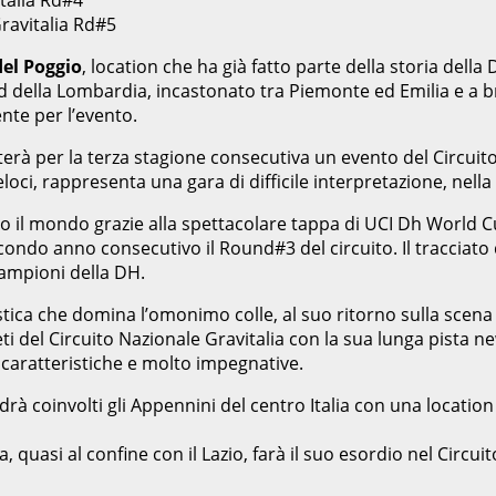
ravitalia Rd#5
el Poggio
, location che ha già fatto parte della storia dell
d della Lombardia, incastonato tra Piemonte ed Emilia e a br
nte per l’evento.
terà per la terza stagione consecutiva un evento del Circuit
 veloci, rappresenta una gara di difficile interpretazione, ne
tto il mondo grazie alla spettacolare tappa di UCI Dh World 
secondo anno consecutivo il Round#3 del circuito. Il tracciat
 campioni della DH.
ristica che domina l’omonimo colle, al suo ritorno sulla sce
eti del Circuito Nazionale Gravitalia con la sua lunga pista n
, caratteristiche e molto impegnative.
drà coinvolti gli Appennini del centro Italia con una location 
, quasi al confine con il Lazio, farà il suo esordio nel Circu