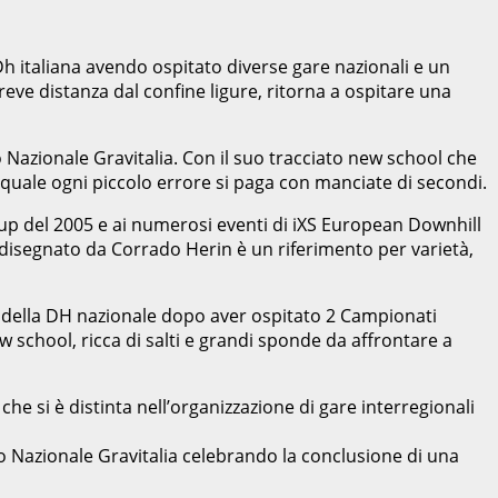
a Dh italiana avendo ospitato diverse gare nazionali e un
eve distanza dal confine ligure, ritorna a ospitare una
o Nazionale Gravitalia. Con il suo tracciato new school che
lla quale ogni piccolo errore si paga con manciate di secondi.
Cup del 2005 e ai numerosi eventi di iXS European Downhill
o disegnato da Corrado Herin è un riferimento per varietà,
na della DH nazionale dopo aver ospitato 2 Campionati
ew school, ricca di salti e grandi sponde da affrontare a
che si è distinta nell’organizzazione di gare interregionali
ito Nazionale Gravitalia celebrando la conclusione di una