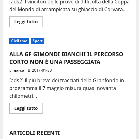
[ads2] I vincitori delle prove di difficoltà della Coppa
del Mondo di arrampicata su ghiaccio di Corvara...
Leggi
Leggi tutto
di
più
su
UIAA
Ciclismo
Sport
ICE
CLIMBING
WORLD
ALLA GF GIMONDI BIANCHI IL PERCORSO
CUP
2017:
CORTO NON È UNA PASSEGGIATA
PARK
E
marco
2017-01-30
SONG
TRIONFANO
[ads2] Il più breve dei tracciati della Granfondo in
ALLA
TORRE
programma il 7 maggio misura quasi novanta
DI
GHIACCIO
chilometri...
DI
CORVARA
Leggi
Leggi tutto
di
più
su
ALLA
GF
ARTICOLI RECENTI
GIMONDI
BIANCHI