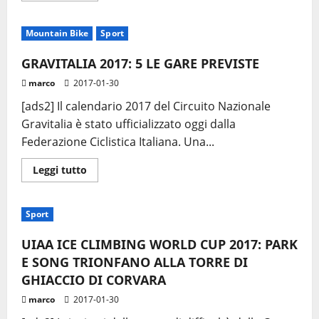
più
su
3EPIC
Mountain Bike
Sport
WINTER
RIDE:
PIU’
GRAVITALIA 2017: 5 LE GARE PREVISTE
DI
200
marco
2017-01-30
I
PARTECIPANTI
[ads2] Il calendario 2017 del Circuito Nazionale
Gravitalia è stato ufficializzato oggi dalla
Federazione Ciclistica Italiana. Una...
Leggi
Leggi tutto
di
più
su
GRAVITALIA
Sport
2017:
5
LE
UIAA ICE CLIMBING WORLD CUP 2017: PARK
GARE
PREVISTE
E SONG TRIONFANO ALLA TORRE DI
GHIACCIO DI CORVARA
marco
2017-01-30