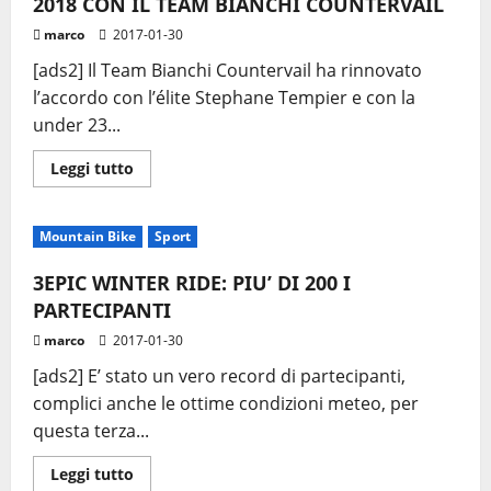
2018 CON IL TEAM BIANCHI COUNTERVAIL
marco
2017-01-30
[ads2] Il Team Bianchi Countervail ha rinnovato
l’accordo con l’élite Stephane Tempier e con la
under 23...
Leggi
Leggi tutto
di
più
su
TEOCCHI
Mountain Bike
Sport
E
TEMPIER
RINNOVANO
3EPIC WINTER RIDE: PIU’ DI 200 I
FINO
AL
PARTECIPANTI
2018
CON
marco
2017-01-30
IL
TEAM
[ads2] E’ stato un vero record di partecipanti,
BIANCHI
COUNTERVAIL
complici anche le ottime condizioni meteo, per
questa terza...
Leggi
Leggi tutto
di