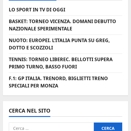
IL
PERCORSO
LO SPORT IN TV DI OGGI
CORTO
NON
È
BASKET: TORNEO VICENZA. DOMANI DEBUTTO
UNA
PASSEGGIATA
NAZIONALE SPERIMENTALE
NUOTO: EUROPEI. L’ITALIA PUNTA SU GREG,
DOTTO E SCOZZOLI
TENNIS: TORNEO LIBEREC. BELLOTTI SUPERA
PRIMO TURNO, BASSO FUORI
F.1: GP ITALIA. TRENORD, BIGLIETTI TRENO
SPECIALI PER MONZA
CERCA NEL SITO
Ricerca