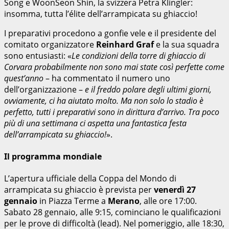
Song e WoonSeon Shin, la svizzera Petra Klingler:
insomma, tutta l’élite dell’arrampicata su ghiaccio!
I preparativi procedono a gonfie vele e il presidente del
comitato organizzatore
Reinhard Graf
e la sua squadra
sono entusiasti: «
Le condizioni della torre di ghiaccio di
Corvara probabilmente non sono mai state così perfette come
quest’anno
– ha commentato il numero uno
dell’organizzazione –
e il freddo polare degli ultimi giorni,
ovviamente, ci ha aiutato molto. Ma non solo lo stadio è
perfetto, tutti i preparativi sono in dirittura d’arrivo. Tra poco
più di una settimana ci aspetta una fantastica festa
dell’arrampicata su ghiaccio!
».
Il programma mondiale
L’apertura ufficiale della Coppa del Mondo di
arrampicata su ghiaccio è prevista per
venerdì 27
gennaio
in Piazza Terme a
Merano
, alle ore 17:00.
Sabato 28 gennaio, alle 9:15, cominciano le qualificazioni
per le prove di difficoltà (lead). Nel pomeriggio, alle 18:30,