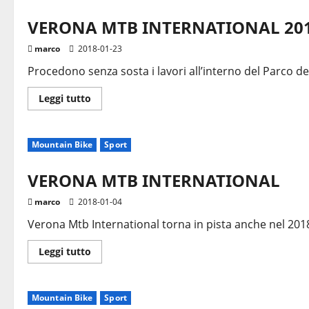
VERONA MTB INTERNATIONAL 20
marco
2018-01-23
Procedono senza sosta i lavori all’interno del Parco del
Leggi
Leggi tutto
di
più
su
VERONA
Mountain Bike
Sport
MTB
INTERNATIONAL
2018
VERONA MTB INTERNATIONAL
marco
2018-01-04
Verona Mtb International torna in pista anche nel 2018
Leggi
Leggi tutto
di
più
su
VERONA
Mountain Bike
Sport
MTB
INTERNATIONAL