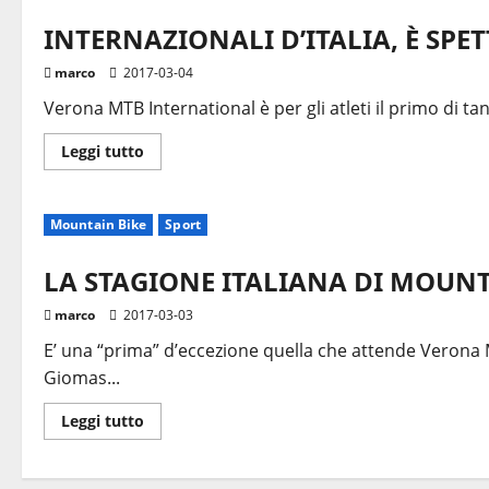
INTERNAZIONALI D’ITALIA, È SP
marco
2017-03-04
Verona MTB International è per gli atleti il primo di tan
Leggi
Leggi tutto
di
più
su
INTERNAZIONALI
Mountain Bike
Sport
D’ITALIA,
È
SPETTACOLO
ANCHE
LA STAGIONE ITALIANA DI MOUNT
SU
FACEBOOK
marco
2017-03-03
E’ una “prima” d’eccezione quella che attende Verona 
Giomas...
Leggi
Leggi tutto
di
più
su
LA