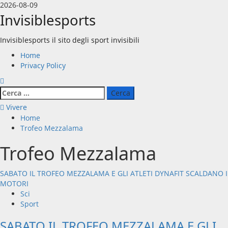
Vai
2026-08-09
al
Invisiblesports
contenuto
Invisiblesports il sito degli sport invisibili
Menu
Home
principale
Privacy Policy
Ricerca
per:
Vivere
Home
Trofeo Mezzalama
Trofeo Mezzalama
SABATO IL TROFEO MEZZALAMA E GLI ATLETI DYNAFIT SCALDANO I
MOTORI
Sci
Sport
SABATO IL TROFEO MEZZALAMA E GLI