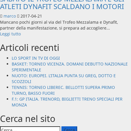
ATLETI DYNAFIT SCALDANO I MOTORI
marco
2017-04-21
Mancano pochi giorni al via del Trofeo Mezzalama e Dynafit,
partner della manifestazione, si prepara ad accogliere...
Leggi
Leggi tutto
di
Articoli recenti
più
su
SABATO
LO SPORT IN TV DI OGGI
IL
BASKET: TORNEO VICENZA. DOMANI DEBUTTO NAZIONALE
TROFEO
SPERIMENTALE
MEZZALAMA
NUOTO: EUROPEI. L’ITALIA PUNTA SU GREG, DOTTO E
E
SCOZZOLI
GLI
TENNIS: TORNEO LIBEREC. BELLOTTI SUPERA PRIMO
ATLETI
TURNO, BASSO FUORI
DYNAFIT
F.1: GP ITALIA. TRENORD, BIGLIETTI TRENO SPECIALI PER
SCALDANO
MONZA
I
Cerca nel sito
MOTORI
Ricerca