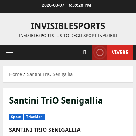
Vai
2026-08-07
6:39:20 PM
al
contenuto
INVISIBLESPORTS
INVISIBLESPORTS IL SITO DEGLI SPORT INVISIBILI
VIVERE
Menu
principale
Home
Santini TriO Senigallia
Santini TriO Senigallia
Sport
Triathlon
SANTINI TRIO SENIGALLIA