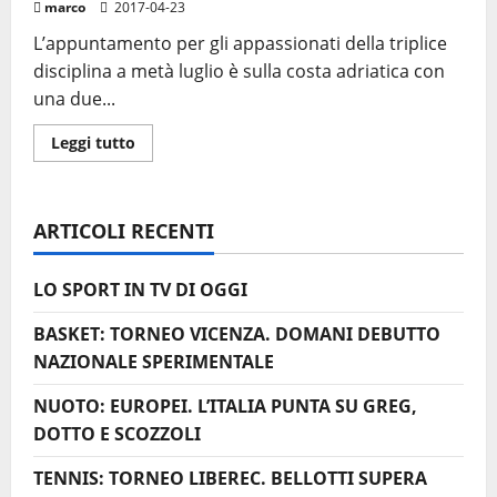
marco
2017-04-23
L’appuntamento per gli appassionati della triplice
disciplina a metà luglio è sulla costa adriatica con
una due...
Leggi
Leggi tutto
di
più
su
SANTINI
TRIO
ARTICOLI RECENTI
SENIGALLIA
LO SPORT IN TV DI OGGI
BASKET: TORNEO VICENZA. DOMANI DEBUTTO
NAZIONALE SPERIMENTALE
NUOTO: EUROPEI. L’ITALIA PUNTA SU GREG,
DOTTO E SCOZZOLI
TENNIS: TORNEO LIBEREC. BELLOTTI SUPERA