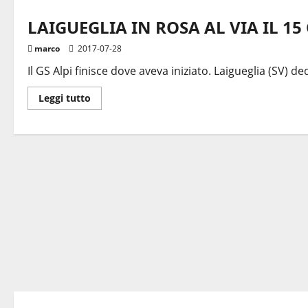
LAIGUEGLIA IN ROSA AL VIA IL 1
marco
2017-07-28
Il GS Alpi finisce dove aveva iniziato. Laigueglia (SV) d
Leggi
Leggi tutto
di
più
su
LAIGUEGLIA
IN
ROSA
AL
VIA
IL
15
OTTOBRE