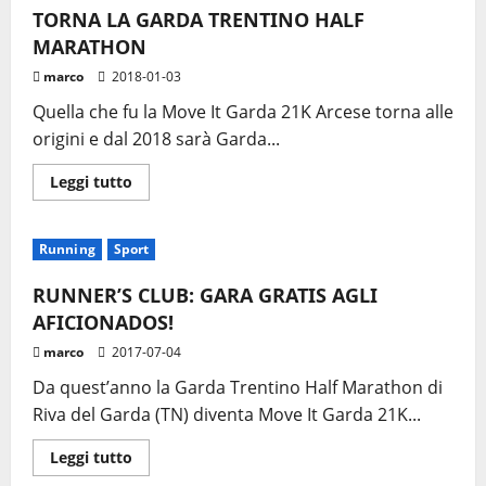
TORNA LA GARDA TRENTINO HALF
MARATHON
marco
2018-01-03
Quella che fu la Move It Garda 21K Arcese torna alle
origini e dal 2018 sarà Garda...
Leggi
Leggi tutto
di
più
su
TORNA
Running
Sport
LA
GARDA
TRENTINO
RUNNER’S CLUB: GARA GRATIS AGLI
HALF
MARATHON
AFICIONADOS!
marco
2017-07-04
Da quest’anno la Garda Trentino Half Marathon di
Riva del Garda (TN) diventa Move It Garda 21K...
Leggi
Leggi tutto
di