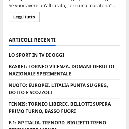
Se vuoi vivere un’altra vita, corri una maratona”,...
Leggi
Leggi tutto
di
più
su
16ᵃ
GARDA
ARTICOLI RECENTI
TRENTINO
HALF
MARATHON
ISCRIZIONI
LO SPORT IN TV DI OGGI
APERTE
DAL
6
BASKET: TORNEO VICENZA. DOMANI DEBUTTO
MARZO
NAZIONALE SPERIMENTALE
NUOTO: EUROPEI. L’ITALIA PUNTA SU GREG,
DOTTO E SCOZZOLI
TENNIS: TORNEO LIBEREC. BELLOTTI SUPERA
PRIMO TURNO, BASSO FUORI
F.1: GP ITALIA. TRENORD, BIGLIETTI TRENO