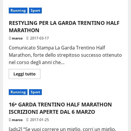
più
su
RUNNER’S
Running
Sport
CLUB:
GARA
GRATIS
RESTYLING PER LA GARDA TRENTINO HALF
AGLI
AFICIONADOS!
MARATHON
marco
2017-03-17
Comunicato Stampa La Garda Trentino Half
Marathon, forte dello strepitoso successo ottenuto
nel corso degli anni che...
Leggi
Leggi tutto
di
più
su
RESTYLING
Running
Sport
PER
LA
GARDA
16ᵃ GARDA TRENTINO HALF MARATHON
TRENTINO
HALF
ISCRIZIONI APERTE DAL 6 MARZO
MARATHON
marco
2017-01-25
[ads2] “Se vuoi correre un miglio, corri un miglio.