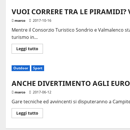
VUOI CORRERE TRA LE PIRAMIDI?
marco
2017-10-16
Mentre il Consorzio Turistico Sondrio e Valmalenco sta
turismo in...
Leggi
Leggi tutto
di
più
su
VUOI
Outdoor
Sport
CORRERE
TRA
LE
PIRAMIDI?
ANCHE DIVERTIMENTO AGLI EURO
VIENI
A
marco
2017-06-12
SONDRIO
E
Gare tecniche ed avvincenti si disputeranno a Campite
VALMALENCO
Leggi
Leggi tutto
di
più
su
ANCHE