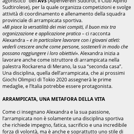
agonistico” dell’
AVS
(Alpenverein Südtirol, il Club Alpino
Sudtirolese), per la quale organizza competizioni e svolge
attività di coordinamento e allenamento della squadra
provinciale di arrampicata sportiva.
«Mi piace la versatilità dei miei compiti, il buon mix tra
organizzazione e applicazione pratica
– ci racconta
Alexandra –
e in particolare lavorare con i giovani atleti:
vederli crescere anche come persone, sostenerli in modo che
possano raggiungere i loro obiettivi»
. Alexandra inizia a
lavorare anche come istruttore di arrampicata nella
palestra Rockarena di Merano, la sua “seconda casa”.
Una disciplina, quella dell’arrampicata, che ai prossimi
Giochi Olimpici di Tokio 2020 assegnerà le prime
medaglie, e l’Italia potrebbe essere protagonista.
ARRAMPICATA, UNA METAFORA DELLA VITA
Come ci insegnano Alexandra e la sua passione,
l’arrampicata non è solamente una disciplina sportiva
che richiede impegno, fatica, sacrificio e una incredibile
forza di volontà, ma è anche e soprattutto uno stile di