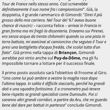
Tour de France nello stesso anno. Così scriverebbe
definitivamente il suo nome fra i campionissimi
”. Già, la
doppietta, il grande rammarico di Gimondi: “
Direi il più
grosso della mia carriera. Nel Tour del ’67 avevo buone
chance di riuscirci
– racconta Felice –
arrivai in Francia in
gran forma ma mi fregò la dissenteria. Eravamo sui Pirenei,
ero senza acqua da trenta chilometri quando su una pista in
terra battuta, mi avvicinai al camioncino che seguiva il Tour e
presi una bottiglietta d’acqua fredda, che scolai tutta d’un
fiato
”. Già primo nella tappa di
Briançon
, Gimondi
avrebbe poi vinto anche sul
Puy-de-Dôme,
ma gli fu
impossibile tornare a lottare per il successo finale.
Il primo posto assoluto sarà l’obiettivo di Froome al Giro.
“
Uno come lui può ambire a vestire la maglia rosa dopo
l’ultima tappa. In salita è difficile staccarlo, perché ha grandi
doti e una squadra fortissima. E a cronometro può tenere
bene rispetto ai grandi specialisti come Dumoulin. Poi ci
saranno altri grandi corridori, a partire da Aru, che mi guardo
bene dal dare per battuti in partenza
” conclude Gimondi.