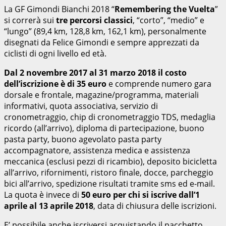
La GF Gimondi Bianchi 2018 “
Remembering the Vuelta
”
si correrà sui
tre percorsi classici
, “corto”, “medio” e
“lungo” (89,4 km, 128,8 km, 162,1 km), personalmente
disegnati da Felice Gimondi e sempre apprezzati da
ciclisti di ogni livello ed età.
Dal 2 novembre 2017 al 31 marzo 2018 il costo
dell’iscrizione è di 35 euro
e comprende numero gara
dorsale e frontale, magazine/programma, materiali
informativi, quota associativa, servizio di
cronometraggio, chip di cronometraggio TDS, medaglia
ricordo (all’arrivo), diploma di partecipazione, buono
pasta party, buono agevolato pasta party
accompagnatore, assistenza medica e assistenza
meccanica (esclusi pezzi di ricambio), deposito bicicletta
all’arrivo, rifornimenti, ristoro finale, docce, parcheggio
bici all’arrivo, spedizione risultati tramite sms ed e-mail.
La quota è invece di
50 euro per chi si iscrive dall’1
aprile al 13 aprile 2018
, data di chiusura delle iscrizioni.
E’ possibile anche iscriversi acquistando il pacchetto