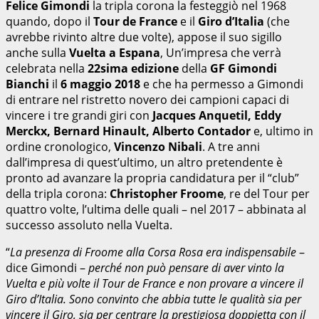
Felice Gimondi
la tripla corona la festeggiò nel 1968
quando, dopo il
Tour de France
e il
Giro d’Italia
(che
avrebbe rivinto altre due volte), appose il suo sigillo
anche sulla
Vuelta a Espana
, Un’impresa che verrà
celebrata nella
22sima edizione
della
GF Gimondi
Bianchi
il
6 maggio 2018
e che ha permesso a Gimondi
di entrare nel ristretto novero dei campioni capaci di
vincere i tre grandi giri con
Jacques Anquetil, Eddy
Merckx, Bernard Hinault, Alberto Contador
e, ultimo in
ordine cronologico,
Vincenzo Nibali
. A tre anni
dall’impresa di quest’ultimo, un altro pretendente è
pronto ad avanzare la propria candidatura per il “club”
della tripla corona:
Christopher Froome
, re del Tour per
quattro volte, l’ultima delle quali – nel 2017 – abbinata al
successo assoluto nella Vuelta.
“
La presenza di Froome alla Corsa Rosa era indispensabile
–
dice Gimondi –
perché non può pensare di aver vinto la
Vuelta e più volte il Tour de France e non provare a vincere il
Giro d’Italia. Sono convinto che abbia tutte le qualità sia per
vincere il Giro, sia per centrare la prestigiosa doppietta con il