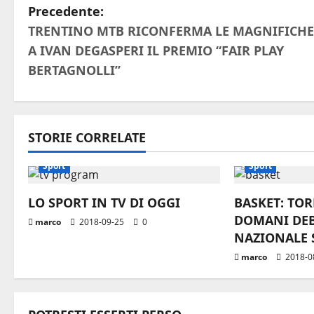
N
Precedente:
TRENTINO MTB RICONFERMA LE MAGNIFICHE
a
A IVAN DEGASPERI IL PREMIO “FAIR PLAY
v
BERTAGNOLLI”
i
g
STORIE CORRELATE
a
Sport
Sport
z
LO SPORT IN TV DI OGGI
BASKET: TO
i
DOMANI DE
marco
2018-09-25
0
NAZIONALE 
o
marco
2018-0
n
e