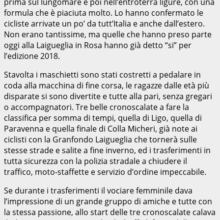
prima sul lungomare e poi nell’entroterra ligure, con una
formula che è piaciuta molto. Lo hanno confermato le
cicliste arrivate un po’ da tutt’Italia e anche dall’estero.
Non erano tantissime, ma quelle che hanno preso parte
oggi alla Laigueglia in Rosa hanno già detto “si” per
l’edizione 2018.
Stavolta i maschietti sono stati costretti a pedalare in
coda alla macchina di fine corsa, le ragazze dalle età più
disparate si sono divertite e tutte alla pari, senza gregari
o accompagnatori. Tre belle cronoscalate a fare la
classifica per somma di tempi, quella di Ligo, quella di
Paravenna e quella finale di Colla Micheri, già note ai
ciclisti con la Granfondo Laigueglia che tornerà sulle
stesse strade e salite a fine inverno, ed i trasferimenti in
tutta sicurezza con la polizia stradale a chiudere il
traffico, moto-staffette e servizio d’ordine impeccabile.
Se durante i trasferimenti il vociare femminile dava
l’impressione di un grande gruppo di amiche e tutte con
la stessa passione, allo start delle tre cronoscalate calava