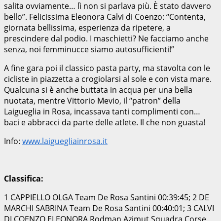
salita ovviamente… lì non si parlava più. È stato davvero
bello”. Felicissima Eleonora Calvi di Coenzo: “Contenta,
giornata bellissima, esperienza da ripetere, a
prescindere dal podio. I maschietti? Ne facciamo anche
senza, noi femminucce siamo autosufficienti!”
A fine gara poi il classico pasta party, ma stavolta con le
cicliste in piazzetta a crogiolarsi al sole e con vista mare.
Qualcuna si è anche buttata in acqua per una bella
nuotata, mentre Vittorio Mevio, il “patron” della
Laigueglia in Rosa, incassava tanti complimenti con…
baci e abbracci da parte delle atlete. Il che non guasta!
Info:
www.laiguegliainrosa.it
Classifica:
1 CAPPIELLO OLGA Team De Rosa Santini 00:39:45; 2 DE
MARCHI SABRINA Team De Rosa Santini 00:40:01; 3 CALVI
DI COENZO ELEONORA Rodman Azimut Squadra Corse