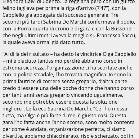
Eleonora Calvi di Coenzo. La reggiana però con un guizzo
felino tagliava per prima la riga d’arrivo (7’47”), con la
Cappiello già appagata dal successo generale. Tre
secondi più tardi Sabrina De Marchi confermava il podio,
con la Porru quarta di crono e di gara e con la Bussone
che negli ultimi metri aveva la meglio su Francesca Saccu,
la quale aveva ormai già dato tutto.
“Al di là del risultato – ha detto la vincitrice Olga Cappiello
– mi è piaciuto tantissimo perché abbiamo corso in
estrema sicurezza, l’organizzazione ci ha scortate anche
con la polizia stradale, l’ho trovata magnifica. Io sono la
prima fautrice di correre senza gregario, d’altra parte
credo di essere una delle poche donne che hanno corso
per tanti anni senza gregario vincendo ugualmente,
secondo me potrebbe essere questa la soluzione
migliore”. Le fa eco Sabrina De Marchi: “Ce l’ho messa
tutta, ma Olga è più forte di me, è giusto così. Questa
gara l’ho fatta anche l’anno scorso, sono molto contenta
per come è andata, organizzazione perfetta, ci siamo
divertite, abbiamo chiacchierato, riso e scherzato, poi in