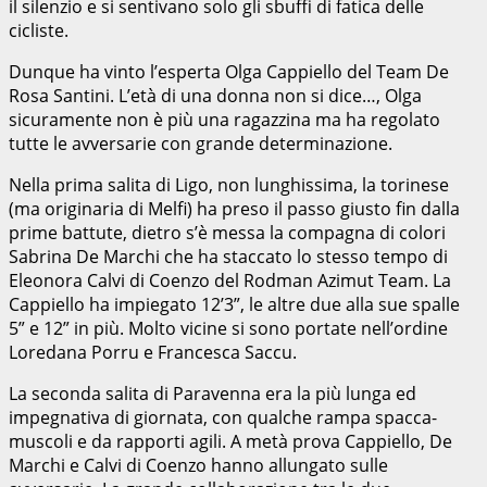
il silenzio e si sentivano solo gli sbuffi di fatica delle
cicliste.
Dunque ha vinto l’esperta Olga Cappiello del Team De
Rosa Santini. L’età di una donna non si dice…, Olga
sicuramente non è più una ragazzina ma ha regolato
tutte le avversarie con grande determinazione.
Nella prima salita di Ligo, non lunghissima, la torinese
(ma originaria di Melfi) ha preso il passo giusto fin dalla
prime battute, dietro s’è messa la compagna di colori
Sabrina De Marchi che ha staccato lo stesso tempo di
Eleonora Calvi di Coenzo del Rodman Azimut Team. La
Cappiello ha impiegato 12’3”, le altre due alla sue spalle
5” e 12” in più. Molto vicine si sono portate nell’ordine
Loredana Porru e Francesca Saccu.
La seconda salita di Paravenna era la più lunga ed
impegnativa di giornata, con qualche rampa spacca-
muscoli e da rapporti agili. A metà prova Cappiello, De
Marchi e Calvi di Coenzo hanno allungato sulle