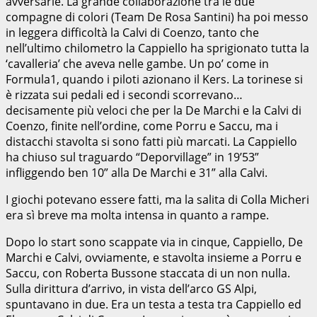
avversarie. La grande collaborazione tra le due
compagne di colori (Team De Rosa Santini) ha poi messo
in leggera difficoltà la Calvi di Coenzo, tanto che
nell’ultimo chilometro la Cappiello ha sprigionato tutta la
‘cavalleria’ che aveva nelle gambe. Un po’ come in
Formula1, quando i piloti azionano il Kers. La torinese si
è rizzata sui pedali ed i secondi scorrevano…
decisamente più veloci che per la De Marchi e la Calvi di
Coenzo, finite nell’ordine, come Porru e Saccu, ma i
distacchi stavolta si sono fatti più marcati. La Cappiello
ha chiuso sul traguardo “Deporvillage” in 19’53”
infliggendo ben 10” alla De Marchi e 31” alla Calvi.
I giochi potevano essere fatti, ma la salita di Colla Micheri
era sì breve ma molta intensa in quanto a rampe.
Dopo lo start sono scappate via in cinque, Cappiello, De
Marchi e Calvi, ovviamente, e stavolta insieme a Porru e
Saccu, con Roberta Bussone staccata di un non nulla.
Sulla dirittura d’arrivo, in vista dell’arco GS Alpi,
spuntavano in due. Era un testa a testa tra Cappiello ed