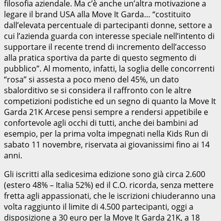
filosofia aziendale. Ma c’è anche un’altra motivazione a
legare il brand USA alla Move It Garda… “costituito
dall’elevata percentuale di partecipanti donne, settore a
cui l’azienda guarda con interesse speciale nell’intento di
supportare il recente trend di incremento dell’accesso
alla pratica sportiva da parte di questo segmento di
pubblico”. Al momento, infatti, la soglia delle concorrenti
“rosa” si assesta a poco meno del 45%, un dato
sbalorditivo se si considera il raffronto con le altre
competizioni podistiche ed un segno di quanto la Move It
Garda 21K Arcese pensi sempre a rendersi appetibile e
confortevole agli occhi di tutti, anche dei bambini ad
esempio, per la prima volta impegnati nella Kids Run di
sabato 11 novembre, riservata ai giovanissimi fino ai 14
anni.
Gli iscritti alla sedicesima edizione sono già circa 2.600
(estero 48% – Italia 52%) ed il C.O. ricorda, senza mettere
fretta agli appassionati, che le iscrizioni chiuderanno una
volta raggiunto il limite di 4.500 partecipanti, oggi a
disposizione a 30 euro per la Move It Garda 21K, a 18