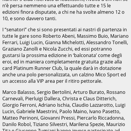
n’è persa nemmeno una effettuando tutte e 15 le
edizioni finora disputate, a chi ne ha svolte almeno 12 o
10, e sono davvero tanti.
I “senatori” che si sono presentati ai nastri di partenza in
tutte le gare sono Roberto Abeni, Massimo Buio, Mariano
Ferrari, Luigi Lucin, Gianna Michelotti, Alessandro Tonelli,
Graziano Zanolli e Nicola Zucchi, ed essi potranno
gustarsi la prossima edizione in ‘balconata’ come degli
eroi, ed in maniera completamente gratuita grazie alla
card Platinum Runner Club, la quale darà in dotazione
anche una polo personalizzata, un calzino Mico Sport ed
un accesso alla VIP area per il ritiro pettorale.
Marco Balasso, Sergio Bertolini, Arturo Burato, Rossano
Carnevali, Pierluigi Dallera, Christa e Claus Ditterich,
Giorgio Ferroni, Adriano Ischia, Claudio Lazzarotto, Luigi
Lucin, Gabriele Maestrini, Paolo Maino, Ivano Pasetto,
Matteo Perinoni, Giovanni Pressi, Piercarlo Riccadonna,
Danilo Robol, Tiziano Silvestri, Marilena Spezie, Maurizio
Tita e Giuseppe Zumiani hanno invece partecipato ad