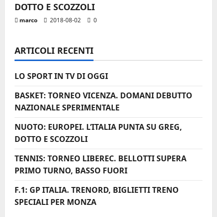
i
DOTTO E SCOZZOLI
marco
2018-08-02
0
c
o
ARTICOLI RECENTI
l
LO SPORT IN TV DI OGGI
o
BASKET: TORNEO VICENZA. DOMANI DEBUTTO
NAZIONALE SPERIMENTALE
NUOTO: EUROPEI. L’ITALIA PUNTA SU GREG,
DOTTO E SCOZZOLI
TENNIS: TORNEO LIBEREC. BELLOTTI SUPERA
PRIMO TURNO, BASSO FUORI
F.1: GP ITALIA. TRENORD, BIGLIETTI TRENO
SPECIALI PER MONZA