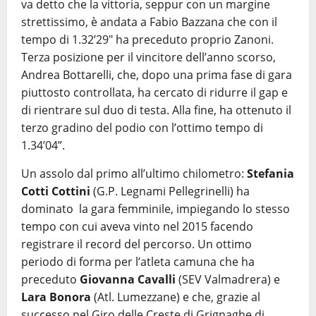
va detto che la vittoria, seppur con un margine
strettissimo, è andata a Fabio Bazzana che con il
tempo di 1.32’29″ ha preceduto proprio Zanoni.
Terza posizione per il vincitore dell’anno scorso,
Andrea Bottarelli, che, dopo una prima fase di gara
piuttosto controllata, ha cercato di ridurre il gap e
di rientrare sul duo di testa. Alla fine, ha ottenuto il
terzo gradino del podio con l’ottimo tempo di
1.34’04”.
Un assolo dal primo all’ultimo chilometro:
Stefania
Cotti Cottini
(G.P. Legnami Pellegrinelli) ha
dominato la gara femminile, impiegando lo stesso
tempo con cui aveva vinto nel 2015 facendo
registrare il record del percorso. Un ottimo
periodo di forma per l’atleta camuna che ha
preceduto
Giovanna Cavalli
(SEV Valmadrera) e
Lara Bonora
(Atl. Lumezzane) e che, grazie al
successo nel Giro delle Creste di Grignaghe di