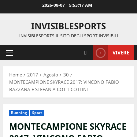
Vai
2026-08-07
5:53:18 AM
al
contenuto
INVISIBLESPORTS
INVISIBLESPORTS IL SITO DEGLI SPORT INVISIBILI
VIVERE
Menu
principale
Home
2017
Agosto
30
MONTECAMPIONE SKYRACE 2017: VINCONO FABIO
BAZZANA E STEFANIA COTTI COTTINI
Running
Sport
MONTECAMPIONE SKYRACE