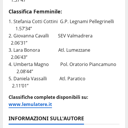
1.37’47”
Classifica Femminile:
1. Stefania Cotti Cottini G.P. Legnami Pellegrinelli
1.57’34”
2. Giovanna Cavalli SEV Valmadrera
2.06’31”
3. Lara Bonora Atl. Lumezzane
2.06’43”
4. Umberta Magno Pol. Oratorio Piancamuno
2.08’44”
5. Daniela Vassalli Atl. Paratico
2.11’01”
Classifiche complete disponibili su:
www.lemulatere.it
INFORMAZIONI SULL'AUTORE