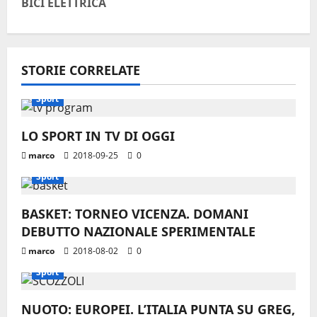
i
BICI ELETTRICA
g
a
STORIE CORRELATE
z
Sport
i
LO SPORT IN TV DI OGGI
o
marco
2018-09-25
0
n
Sport
e
BASKET: TORNEO VICENZA. DOMANI
DEBUTTO NAZIONALE SPERIMENTALE
a
marco
2018-08-02
0
r
Sport
t
NUOTO: EUROPEI. L’ITALIA PUNTA SU GREG,