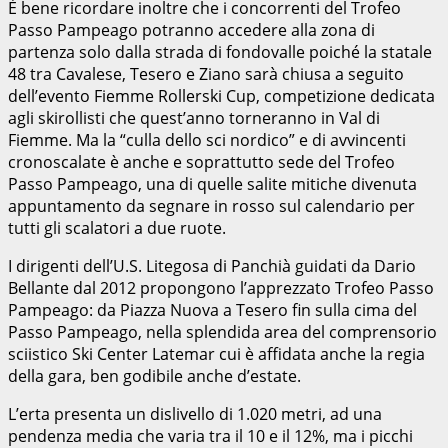
Ė bene ricordare inoltre che i concorrenti del Trofeo
Passo Pampeago potranno accedere alla zona di
partenza solo dalla strada di fondovalle poiché la statale
48 tra Cavalese, Tesero e Ziano sarà chiusa a seguito
dell’evento Fiemme Rollerski Cup, competizione dedicata
agli skirollisti che quest’anno torneranno in Val di
Fiemme. Ma la “culla dello sci nordico” e di avvincenti
cronoscalate è anche e soprattutto sede del Trofeo
Passo Pampeago, una di quelle salite mitiche divenuta
appuntamento da segnare in rosso sul calendario per
tutti gli scalatori a due ruote.
I dirigenti dell’U.S. Litegosa di Panchià guidati da Dario
Bellante dal 2012 propongono l’apprezzato Trofeo Passo
Pampeago: da Piazza Nuova a Tesero fin sulla cima del
Passo Pampeago, nella splendida area del comprensorio
sciistico Ski Center Latemar cui è affidata anche la regia
della gara, ben godibile anche d’estate.
L’erta presenta un dislivello di 1.020 metri, ad una
pendenza media che varia tra il 10 e il 12%, ma i picchi