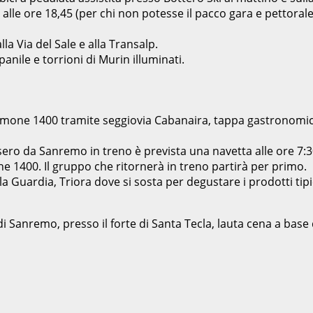
0 alle ore 18,45 (per chi non potesse il pacco gara e pettora
lla Via del Sale e alla Transalp.
anile e torrioni di Murin illuminati.
Limone 1400 tramite seggiovia Cabanaira, tappa gastronomica
ero da Sanremo in treno è prevista una navetta alle ore 7:30
e 1400. Il gruppo che ritornerà in treno partirà per primo.
uardia, Triora dove si sosta per degustare i prodotti tipici lig
o di Sanremo, presso il forte di Santa Tecla, lauta cena a base 