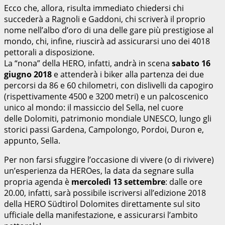
Ecco che, allora, risulta immediato chiedersi chi
succederà a Ragnoli e Gaddoni, chi scriverà il proprio
nome nell’albo d’oro di una delle gare più prestigiose al
mondo, chi, infine, riuscirà ad assicurarsi uno dei 4018
pettorali a disposizione.
La “nona” della HERO, infatti, andrà in scena
sabato 16
giugno 2018
e attenderà i biker alla partenza dei due
percorsi da 86 e 60 chilometri, con dislivelli da capogiro
(rispettivamente 4500 e 3200 metri) e un palcoscenico
unico al mondo: il massiccio del Sella, nel cuore
delle Dolomiti, patrimonio mondiale UNESCO, lungo gli
storici passi Gardena, Campolongo, Pordoi, Duron e,
appunto, Sella.
Per non farsi sfuggire l’occasione di vivere (o di rivivere)
un’esperienza da HEROes, la data da segnare sulla
propria agenda è
mercoledì 13 settembre
: dalle ore
20.00, infatti, sarà possibile iscriversi all’edizione 2018
della HERO Südtirol Dolomites direttamente sul sito
ufficiale della manifestazione, e assicurarsi l’ambito