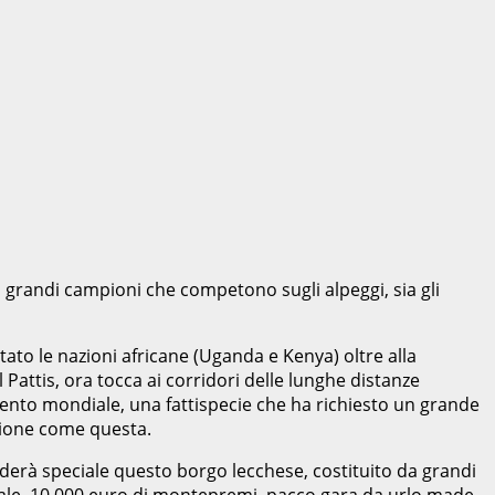
 grandi campioni che competono sugli alpeggi, sia gli
ato le nazioni africane (Uganda e Kenya) oltre alla
Pattis, ora tocca ai corridori delle lunghe distanze
ento mondiale, una fattispecie che ha richiesto un grande
asione come questa.
derà speciale questo borgo lecchese, costituito da grandi
ndiale, 10.000 euro di montepremi, pacco gara da urlo made