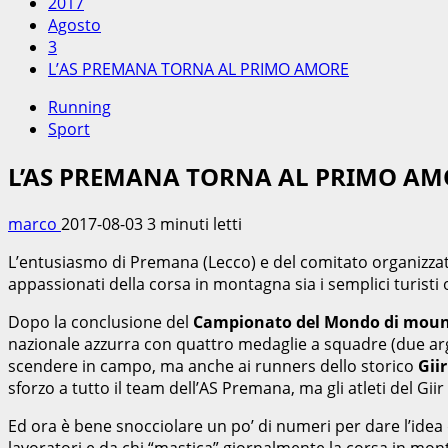
2017
Agosto
3
L’AS PREMANA TORNA AL PRIMO AMORE
Running
Sport
L’AS PREMANA TORNA AL PRIMO AM
marco
2017-08-03
3 minuti letti
L’entusiasmo di Premana (Lecco) e del comitato organizzato
appassionati della corsa in montagna sia i semplici turisti
Dopo la conclusione del
Campionato del Mondo di mount
nazionale azzurra con quattro medaglie a squadre (due argen
scendere in campo, ma anche ai runners dello storico
Gii
sforzo a tutto il team dell’AS Premana, ma gli atleti del Gi
Ed ora è bene snocciolare un po’ di numeri per dare l’ide
lavoratori e da chi “mastica” giornalmente la corsa in mont