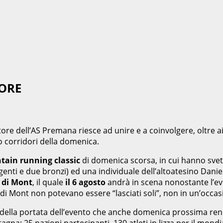
ORE
re dell’AS Premana riesce ad unire e a coinvolgere, oltre ai
 o corridori della domenica.
ain running classic
di domenica scorsa, in cui hanno svett
ti e due bronzi) ed una individuale dell’altoatesino Daniel 
r di Mont
, il quale
il 6 agosto
andrà in scena nonostante l’ev
ir di Mont non potevano essere “lasciati soli”, non in un’occ
a della portata dell’evento che anche domenica prossima ren
agna: 25 nazioni partecipanti, 130 atleti in lizza per il mo