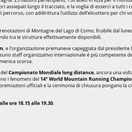
ri assiepati lungo il tracciato, e la voglia di esserci a tutti i
l percorso, con addirittura l’utilizzo dell’elicottero per chi 
renotazioni di Montagne del Lago di Como, fruibile dal lunedì 
do tra le strutture effettivamente disponibili.
km
, e l’organizzazione premanese capeggiata dal presidente 
ssuno staff organizzativo internazionale è più competente d
omenica scorsa.
 del
Campionato Mondiale long distance
, ancora una volta
nno i fenomeni del
14° World Mountain Running Champio
 premiazioni ufficiali e la cerimonia di chiusura pongano la 
alle ore 18.15 alle 19.30
.
m