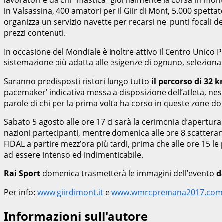
in Valsassina, 400 amatori per il Giir di Mont, 5.000 spettato
organizza un servizio navette per recarsi nei punti focali de
prezzi contenuti.
In occasione del Mondiale è inoltre attivo il Centro Unico P
sistemazione più adatta alle esigenze di ognuno, selezionan
Saranno predisposti ristori lungo tutto
il percorso di 32 
pacemaker’ indicativa messa a disposizione dell’atleta, ne
parole di chi per la prima volta ha corso in queste zone d
Sabato 5 agosto alle ore 17 ci sarà la cerimonia d’apertura
nazioni partecipanti, mentre domenica alle ore 8 scattera
FIDAL a partire mezz’ora più tardi, prima che alle ore 15 le
ad essere intenso ed indimenticabile.
Rai Sport
domenica trasmetterà le immagini dell’evento
d
Per info:
www.giirdimont.it
e
www.wmrcpremana2017.co
Informazioni sull'autore