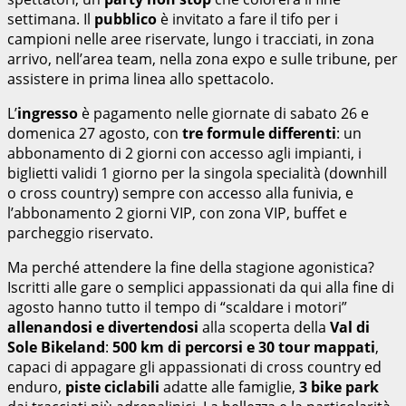
settimana. Il
pubblico
è invitato a fare il tifo per i
campioni nelle aree riservate, lungo i tracciati, in zona
arrivo, nell’area team, nella zona expo e sulle tribune, per
assistere in prima linea allo spettacolo.
L’
ingresso
è pagamento nelle giornate di sabato 26 e
domenica 27 agosto, con
tre formule differenti
: un
abbonamento di 2 giorni con accesso agli impianti, i
biglietti validi 1 giorno per la singola specialità (downhill
o cross country) sempre con accesso alla funivia, e
l’abbonamento 2 giorni VIP, con zona VIP, buffet e
parcheggio riservato.
Ma perché attendere la fine della stagione agonistica?
Iscritti alle gare o semplici appassionati da qui alla fine di
agosto hanno tutto il tempo di “scaldare i motori”
allenandosi e divertendosi
alla scoperta della
Val di
Sole Bikeland
:
500 km di percorsi e 30 tour mappati
,
capaci di appagare gli appassionati di cross country ed
enduro,
piste ciclabili
adatte alle famiglie,
3 bike park