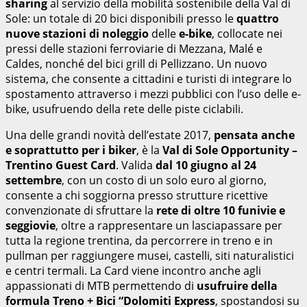
sharing
al servizio della mobilità sostenibile della Val di
Sole: un totale di 20 bici disponibili presso le
quattro
nuove stazioni di noleggio
delle
e-bike
, collocate nei
pressi delle stazioni ferroviarie di Mezzana, Malé e
Caldes, nonché del bici grill di Pellizzano. Un nuovo
sistema, che consente a cittadini e turisti di integrare lo
spostamento attraverso i mezzi pubblici con l’uso delle e-
bike, usufruendo della rete delle piste ciclabili.
Una delle grandi novità dell’estate 2017,
pensata anche
e soprattutto per i biker
, è la
Val di Sole Opportunity –
Trentino Guest Card
. Valida
dal 10 giugno al 24
settembre
, con un costo di un solo euro al giorno,
consente a chi soggiorna presso strutture ricettive
convenzionate di sfruttare la
rete di oltre 10 funivie e
seggiovie
, oltre a rappresentare un lasciapassare per
tutta la regione trentina, da percorrere in treno e in
pullman per raggiungere musei, castelli, siti naturalistici
e centri termali. La Card viene incontro anche agli
appassionati di MTB permettendo di
usufruire della
formula Treno + Bici “Dolomiti Express
, spostandosi su