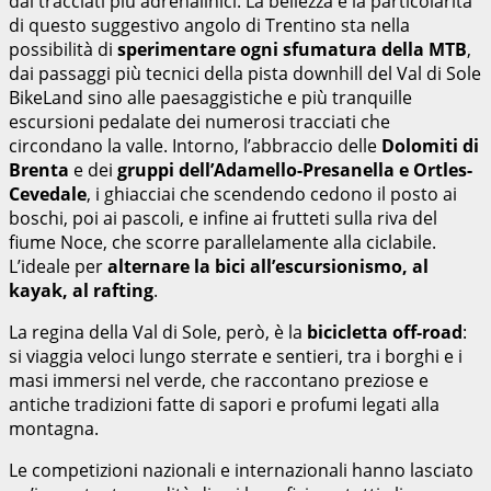
dai tracciati più adrenalinici. La bellezza e la particolarità
di questo suggestivo angolo di Trentino sta nella
possibilità di
sperimentare ogni sfumatura della MTB
,
dai passaggi più tecnici della pista downhill del Val di Sole
BikeLand sino alle paesaggistiche e più tranquille
escursioni pedalate dei numerosi tracciati che
circondano la valle. Intorno, l’abbraccio delle
Dolomiti di
Brenta
e dei
gruppi dell’Adamello-Presanella e Ortles-
Cevedale
, i ghiacciai che scendendo cedono il posto ai
boschi, poi ai pascoli, e infine ai frutteti sulla riva del
fiume Noce, che scorre parallelamente alla ciclabile.
L’ideale per
alternare la bici all’escursionismo, al
kayak, al rafting
.
La regina della Val di Sole, però, è la
bicicletta off-road
:
si viaggia veloci lungo sterrate e sentieri, tra i borghi e i
masi immersi nel verde, che raccontano preziose e
antiche tradizioni fatte di sapori e profumi legati alla
montagna.
Le competizioni nazionali e internazionali hanno lasciato