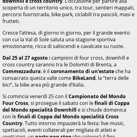
downhill e cross country
. L’occasione per partire alla
scoperta di un territorio unico, tra tour, sentieri mappati,
percorsi fuoristrada, bike park, ciclabili tra pascoli, masi e
frutteti.
Cresce l’attesa, di giorno in giorno, per il grande evento
con cui la Val di Sole saluta una stagione sportiva
emozionante, ricca di saliscendi e cavalcate su ruote.
Dal 25 al 27 agosto
i campioni di four cross, downhill e
cross country saranno tra le Dolomiti di Brenta, a
Commezzadura
: è il
coronamento di un’estate
che ha
consacrato questa valle come
BikeLand
, la “terra delle
bici”, la bike area più grande d’Italia.
Si comincia venerdì 25 con il
Campionato del Mondo
Four Cross
, si prosegue il sabato con le
finali di Coppa
del Mondo specialità Downhill
e si chiude domenica
con le
finali di Coppa del Mondo specialità Cross
Country
. Tutto intorno impazzerà la festa: live music,
spettacoli, eventi collaterali per migliaia di atleti e
spettatori, un
party non stop
che colorerà il fine