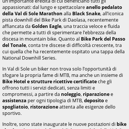
un’importante eredità di cui beneficiano tutti gli
appassionati: dal lungo e spettacolare
anello pedalato
della Val di Sole Marathon
alla
Black Snake
, all’iconica
pista downhill del Bike Park di Daolasa, recentemente
affiancata da
Golden Eagle
, una traccia veloce e fluida
che permette a tutti di sperimentare l’ebbrezza della
discesa in mountain bike. Quanto al
Bike Park del Passo
del Tonale
, conta tre discese di difficoltà crescente, tra
cui quella che ha recentemente ospitato una tappa della
National Downhill Series.
In Val di Sole un biker non trova solo l’opportunità di
sfogare la propria fame di MTB, ma anche un insieme di
Bike Hotel e strutture ricettive certificate
che gli
offrono tutti i servizi dedicati, senza limiti e
compromessi, a partire da
noleggio
,
riparazione
e
assistenza
per ogni tipologia di MTB,
deposito
e
spogliatoio
,
ristorazione
attenta alle esigenze dello
sportivo.
Inoltre, sono state inaugurate le nuove postazioni di
bike