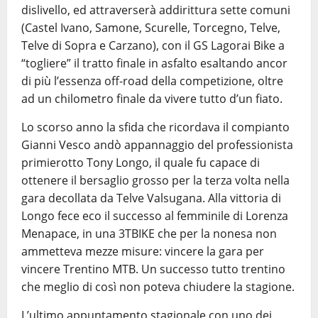
dislivello, ed attraverserà addirittura sette comuni
(Castel Ivano, Samone, Scurelle, Torcegno, Telve,
Telve di Sopra e Carzano), con il GS Lagorai Bike a
“togliere” il tratto finale in asfalto esaltando ancor
di più l’essenza off-road della competizione, oltre
ad un chilometro finale da vivere tutto d’un fiato.
Lo scorso anno la sfida che ricordava il compianto
Gianni Vesco andò appannaggio del professionista
primierotto Tony Longo, il quale fu capace di
ottenere il bersaglio grosso per la terza volta nella
gara decollata da Telve Valsugana. Alla vittoria di
Longo fece eco il successo al femminile di Lorenza
Menapace, in una 3TBIKE che per la nonesa non
ammetteva mezze misure: vincere la gara per
vincere Trentino MTB. Un successo tutto trentino
che meglio di così non poteva chiudere la stagione.
L’ultimo appuntamento stagionale con uno dei