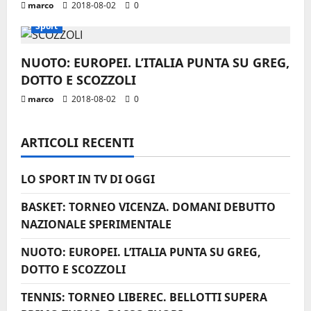
marco
2018-08-02
0
r
Sport
t
NUOTO: EUROPEI. L’ITALIA PUNTA SU GREG,
i
DOTTO E SCOZZOLI
marco
2018-08-02
0
c
o
ARTICOLI RECENTI
l
LO SPORT IN TV DI OGGI
o
BASKET: TORNEO VICENZA. DOMANI DEBUTTO
NAZIONALE SPERIMENTALE
NUOTO: EUROPEI. L’ITALIA PUNTA SU GREG,
DOTTO E SCOZZOLI
TENNIS: TORNEO LIBEREC. BELLOTTI SUPERA