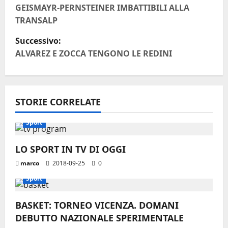
a
GEISMAYR-PERNSTEINER IMBATTIBILI ALLA
TRANSALP
v
Successivo:
i
ALVAREZ E ZOCCA TENGONO LE REDINI
g
a
STORIE CORRELATE
z
Sport
i
LO SPORT IN TV DI OGGI
o
marco
2018-09-25
0
n
Sport
e
BASKET: TORNEO VICENZA. DOMANI
DEBUTTO NAZIONALE SPERIMENTALE
a