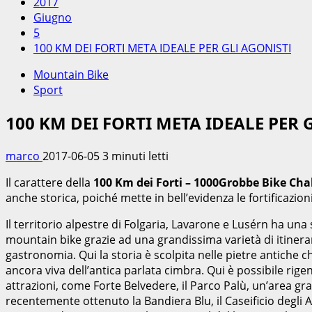
2017
Giugno
5
100 KM DEI FORTI META IDEALE PER GLI AGONISTI
Mountain Bike
Sport
100 KM DEI FORTI META IDEALE PER 
marco
2017-06-05
3 minuti letti
Il carattere della
100 Km dei Forti – 1000Grobbe Bike Cha
anche storica, poiché mette in bell’evidenza le fortificazio
Il territorio alpestre di Folgaria, Lavarone e Lusérn ha un
mountain bike grazie ad una grandissima varietà di itinerari.
gastronomia. Qui la storia è scolpita nelle pietre antiche 
ancora viva dell’antica parlata cimbra. Qui è possibile ri
attrazioni, come Forte Belvedere, il Parco Palù, un’area gran
recentemente ottenuto la Bandiera Blu, il Caseificio degli Al