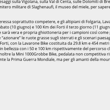
aesaggi sulla Vigolana, sulla Val di Centa, sulle Dolomiti di 
cimitero militare di Slaghenaufi, il museo del miele, per sap
eressa soprattutto competere, e gli altipiani di Folgaria, La
sabato (10 giugno) e 100 Km dei Forti il terzo giorno (11 giu
arà vera e propria ghiottoneria per i campioni così come p
 “azionare” le ruote grasse sugli sterrati e gli scenari paesa
orti, con la Lavarone Bike costituita da 29.8 km e 454 metri di
rà in bellezza con i 50 e 100 km rispettivamente del percorso 
noltre la Mini 1000Grobbe Bike, pedalata non competitiva ris
rante la Prima Guerra Mondiale, ma per gli amanti della mo