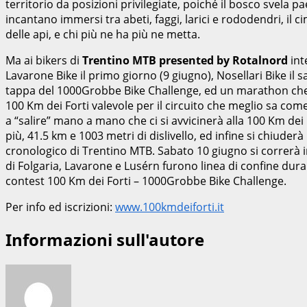
territorio da posizioni privilegiate, poiché il bosco svela p
incantano immersi tra abeti, faggi, larici e rododendri, il 
delle api, e chi più ne ha più ne metta.
Ma ai bikers di
Trentino MTB presented by Rotalnord
int
Lavarone Bike il primo giorno (9 giugno), Nosellari Bike il 
tappa del 1000Grobbe Bike Challenge, ed un marathon che s
100 Km dei Forti valevole per il circuito che meglio sa come
a “salire” mano a mano che ci si avvicinerà alla 100 Km dei F
più, 41.5 km e 1003 metri di dislivello, ed infine si chiude
cronologico di Trentino MTB. Sabato 10 giugno si correrà i
di Folgaria, Lavarone e Lusérn furono linea di confine du
contest 100 Km dei Forti – 1000Grobbe Bike Challenge.
Per info ed iscrizioni:
www.100kmdeiforti.it
Informazioni sull'autore