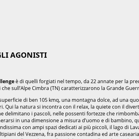
GLI AGONISTI
llenge
è di quelli forgiati nel tempo, da 22 annate per la pre
ni che sull’Alpe Cimbra (TN) caratterizzarono la Grande Guerr
a superficie di ben 105 kmq, una montagna dolce, ad una quot
 Qui la natura si incontra con il relax, la quiete con il divert
che delimitano i pascoli, nelle possenti fortezze che rimbomb
generarsi in una dimensione a misura d’uomo e di bambino, q
dissima con ampi spazi dedicati ai più piccoli, il lago di Lav
tipiani del Vezzena, fra passione contadina ed arte casearia, 