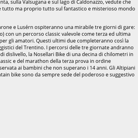
Brenta, sulla Valsugana e sul lago di Caldonazzo, vedute che
ere tutto ma proprio tutto sul fantastico e misterioso mondo
varone e Lusérn ospiteranno una mirabile tre giorni di gare:
gno) con un percorso classic valevole come terza ed ultima
er gli amatori. Questi ultimi due completeranno così la
ggistici del Trentino. I percorsi delle tre giornate andranno
 dislivello, la Nosellari Bike di una decina di chilometri in
classic e del marathon della terza prova in ordine
ervata ai bambini che non superano i 14 anni. Gli Altipiani
untain bike sono da sempre sede del poderoso e suggestivo