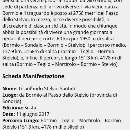
bensì di una vera e propria “tappa” da Giro d’Italia, con
sede di partenza e di arrivo diverse. Il via viene dato a
Bormio e il traguardo è posto ai 2758 metri del Passo
dello Stelvio. In mezzo, le tre diverse possibilità, a
discrezione di ciascun ciclista, in modo che chiunque
abbia la possibilità di vivere una grande giornata a
pedali: il percorso corto, 60 km per 1950 m di salita
(Bormio – Sondalo – Bormio – Stelvio); il percorso medio,
137.9 km, 3158m di salita (Bormio – Teglio – Bormio –
Stelvio); e, infine, il percorso lungo 151.3 km, 4178 m di
salita (Bormio – Teglio – Mortirolo – Bormio – Stelvio).
Scheda Manifestazione
Nome:
Granfondo Stelvio Santini
Luogo:
da Bormio al Passo dello Stelvio (provincia di
Sondrio)
Edizione:
Sesta
Data:
11 giugno 2017
Percorso Lungo:
Bormio – Teglio – Mortirolo – Bormio –
Stelvio (151.3 km, 4178 m di dislivello)