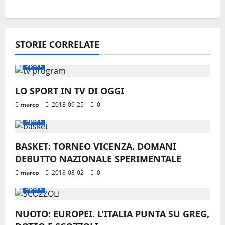
g
a
STORIE CORRELATE
z
Sport
i
LO SPORT IN TV DI OGGI
o
marco
2018-09-25
0
n
Sport
e
BASKET: TORNEO VICENZA. DOMANI
DEBUTTO NAZIONALE SPERIMENTALE
a
marco
2018-08-02
0
r
Sport
t
NUOTO: EUROPEI. L’ITALIA PUNTA SU GREG,