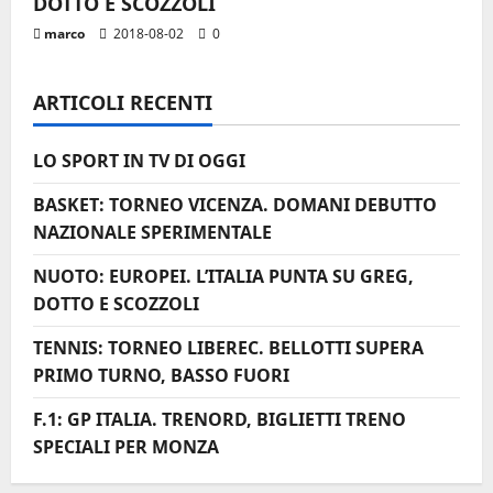
i
DOTTO E SCOZZOLI
marco
2018-08-02
0
c
o
ARTICOLI RECENTI
l
LO SPORT IN TV DI OGGI
o
BASKET: TORNEO VICENZA. DOMANI DEBUTTO
NAZIONALE SPERIMENTALE
NUOTO: EUROPEI. L’ITALIA PUNTA SU GREG,
DOTTO E SCOZZOLI
TENNIS: TORNEO LIBEREC. BELLOTTI SUPERA
PRIMO TURNO, BASSO FUORI
F.1: GP ITALIA. TRENORD, BIGLIETTI TRENO
SPECIALI PER MONZA