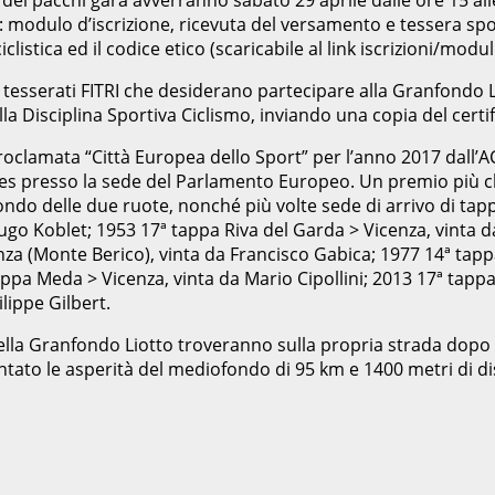
di: modulo d’iscrizione, ricevuta del versamento e tessera spo
clistica ed il codice etico (scaricabile al link iscrizioni/moduli
hleti tesserati FITRI che desiderano partecipare alla Granfond
lla Disciplina Sportiva Ciclismo, inviando una copia del certi
roclamata “Città Europea dello Sport” per l’anno 2017 dall’A
s presso la sede del Parlamento Europeo. Un premio più che 
o delle due ruote, nonché più volte sede di arrivo di tappa 
Hugo Koblet; 1953 17ª tappa Riva del Garda > Vicenza, vint
nza (Monte Berico), vinta da Francisco Gabica; 1977 14ª tap
ppa Meda > Vicenza, vinta da Mario Cipollini; 2013 17ª tappa
lippe Gilbert.
ella Granfondo Liotto troveranno sulla propria strada dopo la
ato le asperità del mediofondo di 95 km e 1400 metri di disl