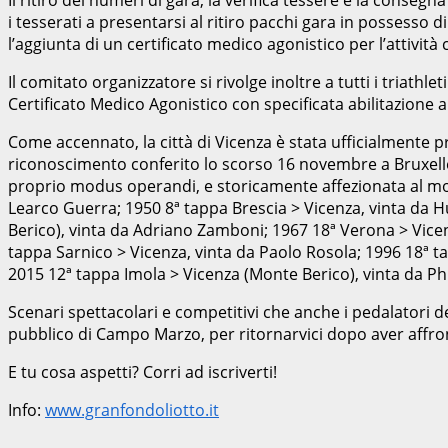
i tesserati a presentarsi al ritiro pacchi gara in possesso 
l’aggiunta di un certificato medico agonistico per l’attività ci
Il comitato organizzatore si rivolge inoltre a tutti i triat
Certificato Medico Agonistico con specificata abilitazione a
Come accennato, la città di Vicenza è stata ufficialmente p
riconoscimento conferito lo scorso 16 novembre a Bruxelle
proprio modus operandi, e storicamente affezionata al mond
Learco Guerra; 1950 8ª tappa Brescia > Vicenza, vinta da 
Berico), vinta da Adriano Zamboni; 1967 18ª Verona > Vice
tappa Sarnico > Vicenza, vinta da Paolo Rosola; 1996 18ª ta
2015 12ª tappa Imola > Vicenza (Monte Berico), vinta da Phi
Scenari spettacolari e competitivi che anche i pedalatori d
pubblico di Campo Marzo, per ritornarvici dopo aver affront
E tu cosa aspetti? Corri ad iscriverti!
Info:
www.granfondoliotto.it