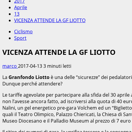
2017
Aprile
13
VICENZA ATTENDE LA GF LIOTTO
Ciclismo
Sport
VICENZA ATTENDE LA GF LIOTTO
marco
2017-04-13
3 minuti letti
La
Granfondo Liotto
è una delle “sicurezze” dei pedalator
Dunque perché attendere?
Le tariffe agevolate per partecipare alla sfida del 30 aprile
non l’avesse ancora fatto, ad iscriversi alla quota di 40 e
Nalini, un gel energetico pre-gara Volchem ed un “Biglietto 
quali il Teatro Olimpico, Palazzo Chiericati, la Chiesa di Sa
Museo Diocesano e il Palladio Museum al prezzo di 7 euro ri
Il ritiro dei numeri di gara, la verifica tessere e la conseg