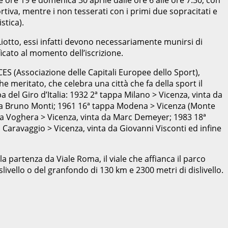
rtiva, mentre i non tesserati con i primi due sopracitati e
stica).
o Liotto, essi infatti devono necessariamente munirsi di
ficato al momento dell’iscrizione.
CES (Associazione delle Capitali Europee dello Sport),
meritato, che celebra una città che fa della sport il
del Giro d’Italia: 1932 2ª tappa Milano > Vicenza, vinta da
a da Bruno Monti; 1961 16ª tappa Modena > Vicenza (Monte
pa Voghera > Vicenza, vinta da Marc Demeyer; 1983 18ª
 Caravaggio > Vicenza, vinta da Giovanni Visconti ed infine
 partenza da Viale Roma, il viale che affianca il parco
ivello o del granfondo di 130 km e 2300 metri di dislivello.