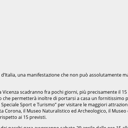
i d’Italia, una manifestazione che non può assolutamente man
 a Vicenza scadranno fra pochi giorni, più precisamente il 15 
uro che permetterà inoltre di portarsi a casa un fornitissim
Speciale Sport e Turismo” per visitare le maggiori attrazioni
nta Corona, il Museo Naturalistico ed Archeologico, il Museo de
spetto ai 15 previsti.
na dei pacchi gara avverranno sabato 29 aprile dalle ore 15 al