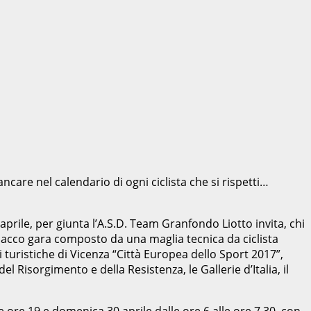
care nel calendario di ogni ciclista che si rispetti…
aprile, per giunta l’A.S.D. Team Granfondo Liotto invita, chi
o pacco gara composto da una maglia tecnica da ciclista
 turistiche di Vicenza “Città Europea dello Sport 2017”,
l Risorgimento e della Resistenza, le Gallerie d’Italia, il
le ore 19 e domenica 30 aprile dalle ore 6 alle ore 7.30, con