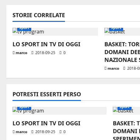
i
STORIE CORRELATE
g
Sport
Sport
a
LO SPORT IN TV DI OGGI
BASKET: TO
z
DOMANI DE
marco
2018-09-25
0
i
NAZIONALE 
marco
2018-0
o
n
POTRESTI ESSERTI PERSO
e
Sport
Sport
a
LO SPORT IN TV DI OGGI
BASKET: 
r
DOMANI 
marco
2018-09-25
0
t
SPERIME