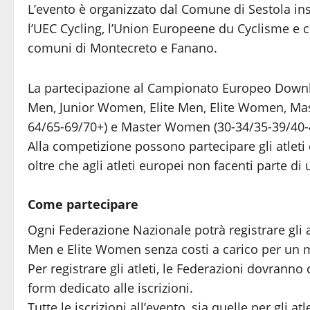
L’evento è organizzato dal Comune di Sestola in
l’UEC Cycling, l’Union Europeene du Cyclisme e 
comuni di Montecreto e Fanano.
La partecipazione al Campionato Europeo Downhill
Men, Junior Women, Elite Men, Elite Women, Mas
64/65-69/70+) e Master Women (30-34/35-39/40-
Alla competizione possono partecipare gli atleti
oltre che agli atleti europei non facenti parte di
Come partecipare
Ogni Federazione Nazionale potrà registrare gli a
Men e Elite Women senza costi a carico per un m
Per registrare gli atleti, le Federazioni dovranno 
form dedicato alle iscrizioni.
Tutte le iscrizioni all’evento, sia quelle per gli atl