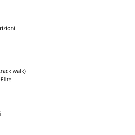
rizioni
track walk)
Elite
i