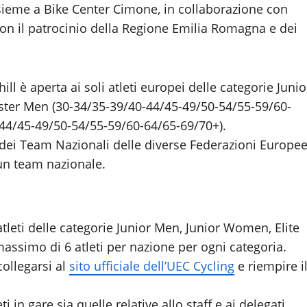
sieme a Bike Center Cimone, in collaborazione con
con il patrocinio della Regione Emilia Romagna e dei
 è aperta ai soli atleti europei delle categorie Junio
ter Men (30-34/35-39/40-44/45-49/50-54/55-59/60-
44/45-49/50-54/55-59/60-64/65-69/70+).
 dei Team Nazionali delle diverse Federazioni Europe
 un team nazionale.
tleti delle categorie Junior Men, Junior Women, Elite
assimo di 6 atleti per nazione per ogni categoria.
collegarsi al
sito ufficiale dell’UEC Cycling
e riempire i
eti in gare sia quelle relative allo staff e ai delegati