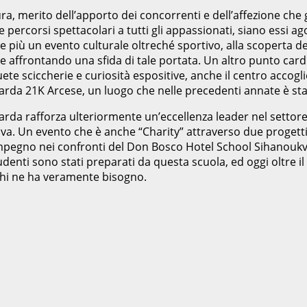
a, merito dell’apporto dei concorrenti e dell’affezione che g
 percorsi spettacolari a tutti gli appassionati, siano essi ago
iù un evento culturale oltreché sportivo, alla scoperta del
ere affrontando una sfida di tale portata. Un altro punto ca
uete sciccherie e curiosità espositive, anche il centro accogli
arda 21K Arcese, un luogo che nelle precedenti annate è sta
arda rafforza ulteriormente un’eccellenza leader nel settore, i
iva. Un evento che è anche “Charity” attraverso due progetti 
l’impegno nei confronti del Don Bosco Hotel School Sihanou
denti sono stati preparati da questa scuola, ed oggi oltre il
chi ne ha veramente bisogno.