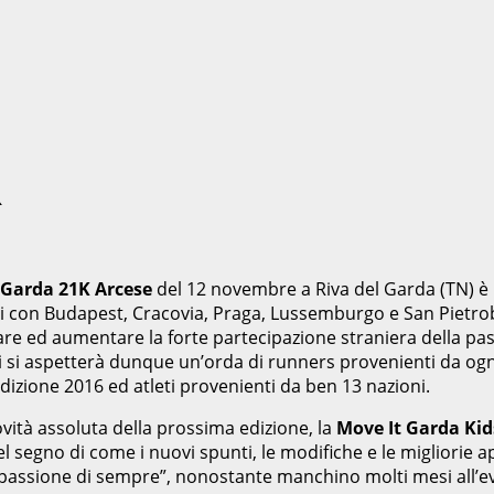
R
 Garda 21K Arcese
del 12 novembre a Riva del Garda (TN) è p
oi con Budapest, Cracovia, Praga, Lussemburgo e San Pietro
are ed aumentare la forte partecipazione straniera della pas
e ci si aspetterà dunque un’orda di runners provenienti da og
’edizione 2016 ed atleti provenienti da ben 13 nazioni.
ovità assoluta della prossima edizione, la
Move It Garda Kid
segno di come i nuovi spunti, le modifiche e le migliorie a
a passione di sempre”, nonostante manchino molti mesi all’e