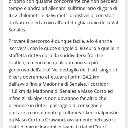
proprio con qualche concorrente che non perderà
tempo e andrà ad allenarsi sull’itinerario di gara di
42.2 chilometri e 3266 metri di dislivello, con start
da Naturno ed arrivo all’ambito ghiacciaio della Val
Senales.
Provare il percorso è dunque facile, e lo è anche
iscriversi, con le quote singole di 80 euro e quelle in
staffetta di 185 euro da suddividersi fra i tre
triatleti, a meno che qualcuno non sia più
generoso dell’altro! Nel dettaglio dei tratti singoli, i
bikers dovranno effettuare i primi 24.2 km
dall’avvio fino a Madonna di Senales, i corridori
11.8 km da Madonna di Senales a Maso Corto ed
infine gli skialpers non dovranno far altro che
prendere in dote il passaggio di consegne e
portare a compimento gli ultimi 6.2 km scialpinistici
da Maso Corto a Grawand, ovviamente nel caso si
tratti di partecipazioni in team, i triatleti “puri”