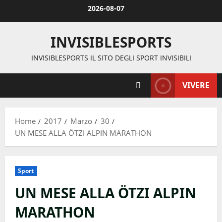
Vai
2026-08-07
al
contenuto
INVISIBLESPORTS
INVISIBLESPORTS IL SITO DEGLI SPORT INVISIBILI
VIVERE
Home
2017
Marzo
30
UN MESE ALLA ÖTZI ALPIN MARATHON
Sport
UN MESE ALLA ÖTZI ALPIN
MARATHON