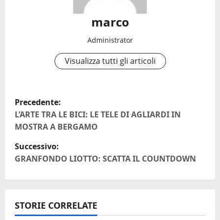
marco
Administrator
Visualizza tutti gli articoli
N
Precedente:
a
L’ARTE TRA LE BICI: LE TELE DI AGLIARDI IN
MOSTRA A BERGAMO
v
Successivo:
i
GRANFONDO LIOTTO: SCATTA IL COUNTDOWN
g
a
STORIE CORRELATE