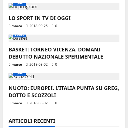
z
Sport
i
LO SPORT IN TV DI OGGI
o
marco
2018-09-25
0
n
Sport
e
BASKET: TORNEO VICENZA. DOMANI
DEBUTTO NAZIONALE SPERIMENTALE
a
marco
2018-08-02
0
r
Sport
t
NUOTO: EUROPEI. L’ITALIA PUNTA SU GREG,
i
DOTTO E SCOZZOLI
marco
2018-08-02
0
c
o
ARTICOLI RECENTI