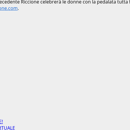
recedente Riccione celebrerà le donne con la pedalata tutta
ione.com
.
E!
RTUALE