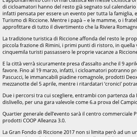
di cicloamatori hanno del resto già segnato sul calendario 
infatti pensata per essere un evento per tutta la famiglia,
Turismo di Riccione. Mentre i papà – e le mamme, o i fratel
approfittare di tutto il divertimento che la Riviera Romag
La tradizione turistica di Riccione affonda del resto le pro
piccola frazione di Rimini, i primi punti di ristoro, in quel
cinquemila turisti passassero le proprie vacanze a Riccione,
E la città verrà sicuramente presa d’assalto anche il 9 apri
favore. Fino al 19 marzo, infatti, i cicloamatori potranno
Pascucci, le immancabili piadine romagnole, prodotti Deox, i
mezzanotte del 5 aprile, mentre i ritardatari ‘cronici’ potran
Due i percorsi tra cui scegliere, entrambi con partenza da P
dislivello, per una gara valevole come 6.a prova del Camp
Quartier generale dell’evento sarà il centro commerciale Per
prodotti COOP Alleanza 3.0.
La Gran Fondo di Riccione 2017 non si limita però ad un unic