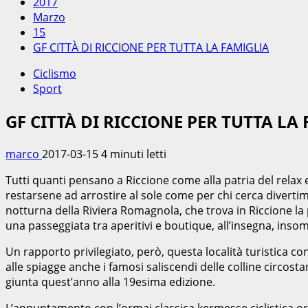
2017
Marzo
15
GF CITTÀ DI RICCIONE PER TUTTA LA FAMIGLIA
Ciclismo
Sport
GF CITTÀ DI RICCIONE PER TUTTA LA
marco
2017-03-15
4 minuti letti
Tutti quanti pensano a Riccione come alla patria del relax e d
restarsene ad arrostire al sole come per chi cerca divertimen
notturna della Riviera Romagnola, che trova in Riccione la 
una passeggiata tra aperitivi e boutique, all’insegna, insomm
Un rapporto privilegiato, però, questa località turistica con
alle spiagge anche i famosi saliscendi delle colline circos
giunta quest’anno alla 19esima edizione.
L’appuntamento con l’ormai classica kermesse ciclistica or