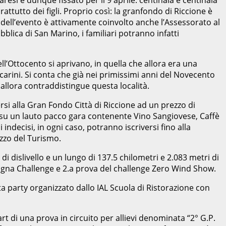
ttutto dei figli. Proprio così: la granfondo di Riccione è
 dell’evento è attivamente coinvolto anche l’Assessorato al
blica di San Marino, i familiari potranno infatti
ll’Ottocento si aprivano, in quella che allora era una
eccarini. Si conta che già nei primissimi anni del Novecento
 allora contraddistingue questa località.
ersi alla Gran Fondo Città di Riccione ad un prezzo di
he su un lauto pacco gara contenente Vino Sangiovese, Caffè
ndecisi, in ogni caso, potranno iscriversi fino alla
lazzo del Turismo.
i dislivello e un lungo di 137.5 chilometri e 2.083 metri di
agna Challenge e 2.a prova del challenge Zero Wind Show.
ta party organizzato dallo IAL Scuola di Ristorazione con
art di una prova in circuito per allievi denominata “2° G.P.