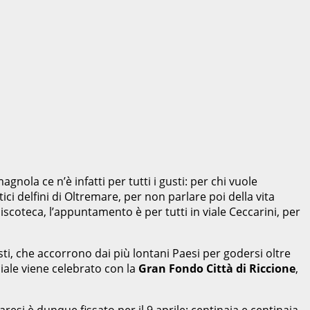
agnola ce n’è infatti per tutti i gusti: per chi vuole
ici delfini di Oltremare, per non parlare poi della vita
scoteca, l’appuntamento è per tutti in viale Ceccarini, per
isti, che accorrono dai più lontani Paesi per godersi oltre
ciale viene celebrato con la
Gran Fondo Città di Riccione
,
si è dunque fissato per il 9 aprile: centinaia e centinaia