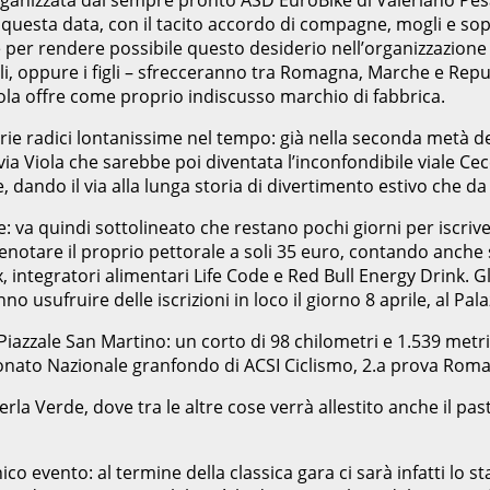
questa data, con il tacito accordo di compagne, mogli e sopra
 e per rendere possibile questo desiderio nell’organizzazione
li, oppure i figli – sfrecceranno tra Romagna, Marche e Repub
nola offre come proprio indiscusso marchio di fabbrica.
prie radici lontanissime nel tempo: già nella seconda metà de
la via Viola che sarebbe poi diventata l’inconfondibile viale C
 dando il via alla lunga storia di divertimento estivo che da
le: va quindi sottolineato che restano pochi giorni per iscriv
 prenotare il proprio pettorale a soli 35 euro, contando anc
ntegratori alimentari Life Code e Red Bull Energy Drink. Gli i
no usufruire delle iscrizioni in loco il giorno 8 aprile, al Pa
iazzale San Martino: un corto di 98 chilometri e 1.539 metri d
ionato Nazionale granfondo di ACSI Ciclismo, 2.a prova Rom
la Verde, dove tra le altre cose verrà allestito anche il pas
o evento: al termine della classica gara ci sarà infatti lo st