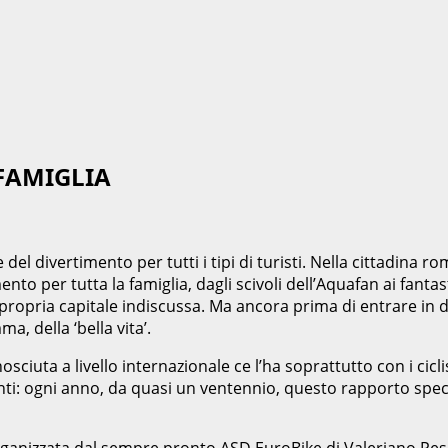
 FAMIGLIA
el divertimento per tutti i tipi di turisti. Nella cittadina rom
to per tutta la famiglia, dagli scivoli dell’Aquafan ai fantast
propria capitale indiscussa. Ma ancora prima di entrare in di
a, della ‘bella vita’.
osciuta a livello internazionale ce l’ha soprattutto con i cicl
tanti: ogni anno, da quasi un ventennio, questo rapporto spe
ganizzata dal sempre pronto ASD EuroBike di Valeriano Pesare