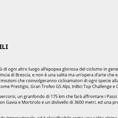
ILI
di ogni altro luogo all’epopea gloriosa del ciclismo in general
vincia di Brescia, e non è una salita ma un’opera d’arte che esa
Emozioni che coinvolgeranno cicloamatori di ogni specie all
iti come Prestigio, Gran Trofeo GS Alpi, InBici Top Challenge 
ercorsi, un granfondo di 175 km che farà affrontare i Passi G
 Gavia e Mortirolo e un dislivello di 3600 metri, ed una pro
 Internazionale, ed è classificabile come una salita alpina l