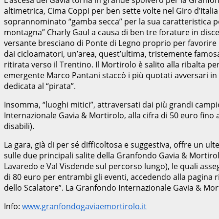
altimetrica, Cima Coppi per ben sette volte nel Giro d’Itali
soprannominato “gamba secca” per la sua caratteristica ped
montagna” Charly Gaul a causa di ben tre forature in discesa,
versante bresciano di Ponte di Legno proprio per favorire i
dai cicloamatori, un’area, quest’ultima, tristemente famosa
ritirata verso il Trentino. Il Mortirolo è salito alla ribal
emergente Marco Pantani staccò i più quotati avversari in o
dedicata al “pirata”.
Insomma, “luoghi mitici”, attraversati dai più grandi campio
Internazionale Gavia & Mortirolo, alla cifra di 50 euro fino 
disabili).
La gara, già di per sé difficoltosa e suggestiva, offre un ul
sulle due principali salite della Granfondo Gavia & Mortirol
Lavaredo e Val Visdende sul percorso lungo), le quali asse
di 80 euro per entrambi gli eventi, accedendo alla pagina 
dello Scalatore”. La Granfondo Internazionale Gavia & Morti
Info:
www.granfondogaviaemortirolo.it