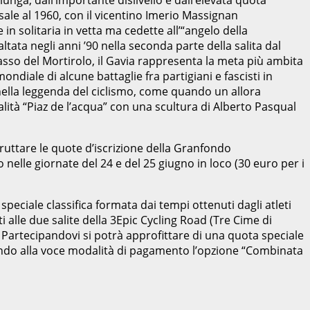
isale al 1960, con il vicentino Imerio Massignan
 solitaria in vetta ma cedette all’“angelo della
ltata negli anni ’90 nella seconda parte della salita dal
Passo del Mortirolo, il Gavia rappresenta la meta più ambita
diale di alcune battaglie fra partigiani e fascisti in
e nella leggenda del ciclismo, come quando un allora
lità “Piaz de l’acqua” con una scultura di Alberto Pasqual
sfruttare le quote d’iscrizione della Granfondo
o nelle giornate del 24 e del 25 giugno in loco (30 euro per i
speciale classifica formata dai tempi ottenuti dagli atleti
 alle due salite della 3Epic Cycling Road (Tre Cime di
 Partecipandovi si potrà approfittare di una quota speciale
onando alla voce modalità di pagamento l’opzione “Combinata