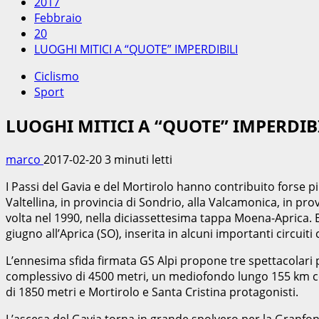
2017
Febbraio
20
LUOGHI MITICI A “QUOTE” IMPERDIBILI
Ciclismo
Sport
LUOGHI MITICI A “QUOTE” IMPERDIB
marco
2017-02-20
3 minuti letti
I Passi del Gavia e del Mortirolo hanno contribuito forse più 
Valtellina, in provincia di Sondrio, alla Valcamonica, in pro
volta nel 1990, nella diciassettesima tappa Moena-Aprica. 
giugno all’Aprica (SO), inserita in alcuni importanti circu
L’ennesima sfida firmata GS Alpi propone tre spettacolari p
complessivo di 4500 metri, un mediofondo lungo 155 km con
di 1850 metri e Mortirolo e Santa Cristina protagonisti.
L’ascesa del Gavia torna in grande spolvero per la Granfondo