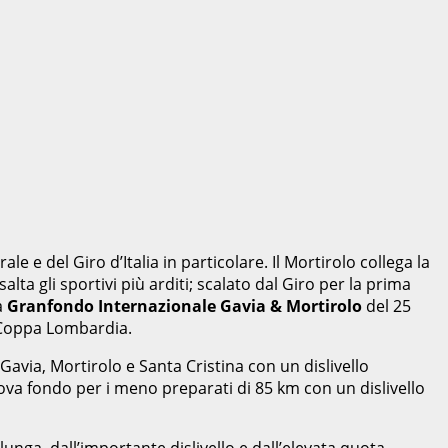
e e del Giro d’Italia in particolare. Il Mortirolo collega la
lta gli sportivi più arditi; scalato dal Giro per la prima
a
Granfondo Internazionale Gavia & Mortirolo
del 25
e Coppa Lombardia.
avia, Mortirolo e Santa Cristina con un dislivello
va fondo per i meno preparati di 85 km con un dislivello
unga, dall’importante dislivello e dall’elevata quota