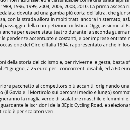
a 1989, 1996, 1999, 2004, 2006, 2008, 2010. La prima ascesa r
alata dovuta ad una gamba più corta dell’altra, che giunse in
 con la strada allora in molti tratti ancora in sterrato, asfa
l passaggio della competizione ciclistica. Oggi, assieme al 
 anche per essere stata teatro durante la seconda guerra mon
ta per le pendenze accentuate e costanti, e per imprese entrat
ccasione del Giro d’Italia 1994, rappresentato anche in loca
ni della storia del ciclismo e, per riviverne le gesta, basta 
al 21 giugno, a 25 euro per i concorrenti disabili, ed a 60 eur
teriore pacchetto ai competitors più accaniti, originando una 
o (il Gavia e il Mortirolo sui percorsi medio e lungo) sommati
gneranno la maglia verde di scalatore maschile e femminile.
riguardante le iscrizioni della 3Epic Cycling Road, e selezi
rolo è per scalatori veri.