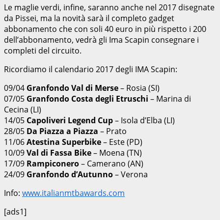
Le maglie verdi, infine, saranno anche nel 2017 disegnate
da Pissei, ma la novità sarà il completo gadget
abbonamento che con soli 40 euro in più rispetto i 200
dell’abbonamento, vedrà gli Ima Scapin consegnare i
completi del circuito.
Ricordiamo il calendario 2017 degli IMA Scapin:
09/04
Granfondo Val di Merse
– Rosia (SI)
07/05
Granfondo Costa degli Etruschi
– Marina di
Cecina (LI)
14/05
Capoliveri Legend Cup
– Isola d’Elba (LI)
28/05
Da Piazza a Piazza
– Prato
11/06
Atestina Superbike
– Este (PD)
10/09
Val di Fassa Bike
– Moena (TN)
17/09
Rampiconero
– Camerano (AN)
24/09
Granfondo d’Autunno
– Verona
Info:
www.italianmtbawards.com
[ads1]