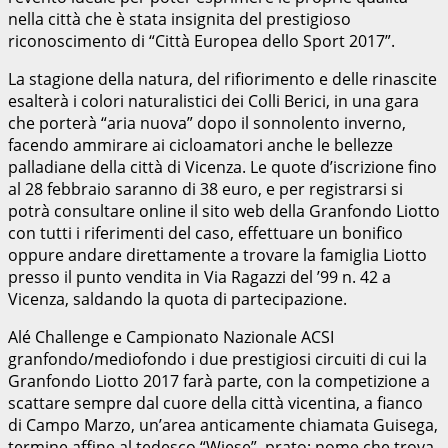
nella città che è stata insignita del prestigioso
riconoscimento di “Città Europea dello Sport 2017”.
La stagione della natura, del rifiorimento e delle rinascite
esalterà i colori naturalistici dei Colli Berici, in una gara
che porterà “aria nuova” dopo il sonnolento inverno,
facendo ammirare ai cicloamatori anche le bellezze
palladiane della città di Vicenza. Le quote d’iscrizione fino
al 28 febbraio saranno di 38 euro, e per registrarsi si
potrà consultare online il sito web della Granfondo Liotto
con tutti i riferimenti del caso, effettuare un bonifico
oppure andare direttamente a trovare la famiglia Liotto
presso il punto vendita in Via Ragazzi del ’99 n. 42 a
Vicenza, saldando la quota di partecipazione.
Alé Challenge e Campionato Nazionale ACSI
granfondo/mediofondo i due prestigiosi circuiti di cui la
Granfondo Liotto 2017 farà parte, con la competizione a
scattare sempre dal cuore della città vicentina, a fianco
di Campo Marzo, un’area anticamente chiamata Guisega,
termine affine al tedesco “Wiese”, prato; nome che trova